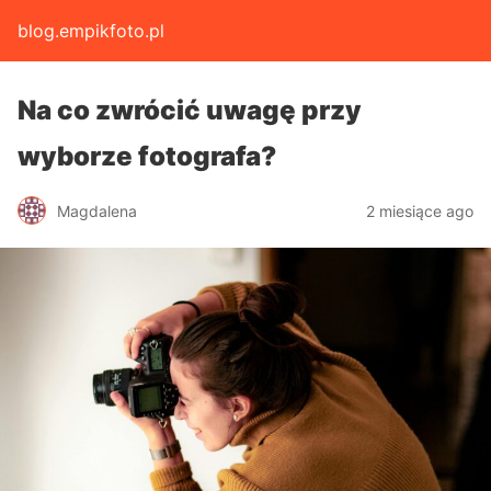
blog.empikfoto.pl
Na co zwrócić uwagę przy
wyborze fotografa?
Magdalena
2 miesiące ago