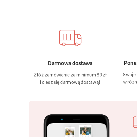
Ponad
Darmowa dostawa
Swoje
Złóż zamówienie za minimum 89 zł
w różn
i ciesz się darmową dostawą!