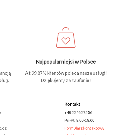
Najpopularniejsi w Polsce
Aż 99,87% klientów poleca nasze usługi!
rancją
Dziękujemy za zaufanie!
sług.
Kontakt
e
+48 22 462 72 56
Pn-Pt: 8:00-18:00
o.cz
Formularz kontaktowy