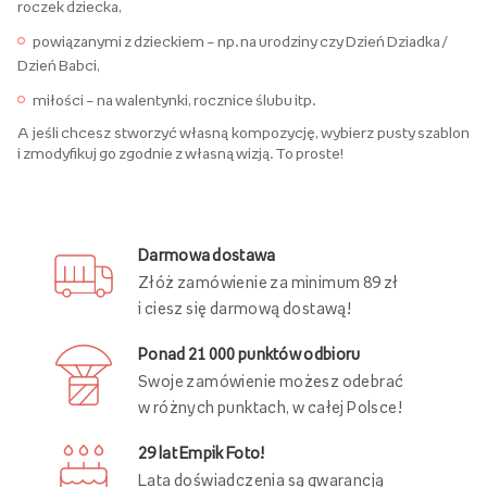
roczek dziecka,
powiązanymi z dzieckiem – np. na urodziny czy Dzień Dziadka /
Dzień Babci,
miłości – na walentynki, rocznice ślubu itp.
A jeśli chcesz stworzyć własną kompozycję, wybierz pusty szablon
i zmodyfikuj go zgodnie z własną wizją. To proste!
Darmowa dostawa
Złóż zamówienie za minimum 89 zł
i ciesz się darmową dostawą!
Ponad 21 000 punktów odbioru
Swoje zamówienie możesz odebrać
w różnych punktach, w całej Polsce!
29 lat Empik Foto!
Lata doświadczenia są gwarancją