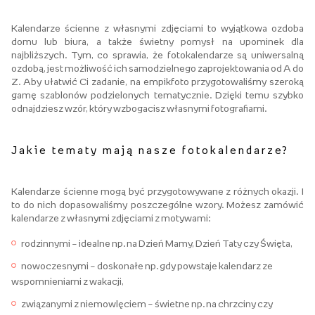
Kalendarze ścienne z własnymi zdjęciami to wyjątkowa ozdoba
domu lub biura, a także świetny pomysł na upominek dla
najbliższych. Tym, co sprawia, że fotokalendarze są uniwersalną
ozdobą, jest możliwość ich samodzielnego zaprojektowania od A do
Z. Aby ułatwić Ci zadanie, na empikfoto przygotowaliśmy szeroką
gamę szablonów podzielonych tematycznie. Dzięki temu szybko
odnajdziesz wzór, który wzbogacisz własnymi fotografiami.
Jakie tematy mają nasze fotokalendarze?
Kalendarze ścienne mogą być przygotowywane z różnych okazji. I
to do nich dopasowaliśmy poszczególne wzory. Możesz zamówić
kalendarze z własnymi zdjęciami z motywami:
rodzinnymi – idealne np. na Dzień Mamy, Dzień Taty czy Święta,
nowoczesnymi – doskonałe np. gdy powstaje kalendarz ze
wspomnieniami z wakacji,
związanymi z niemowlęciem – świetne np. na chrzciny czy