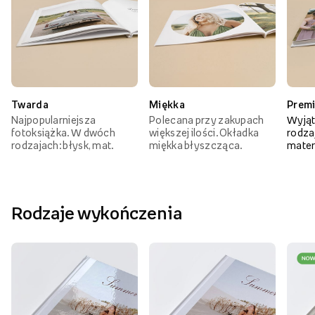
Twarda
Miękka
Prem
Najpopularniejsza
Polecana przy zakupach
Wyjąt
fotoksiążka. W dwóch
większej ilości. Okładka
rodzaj
rodzajach: błysk, mat.
miękka błyszcząca.
mater
Rodzaje wykończenia