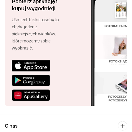
Pobierz aplikację i
kupuj wygodniej!
Uśmiech bliskiej osoby to
chyba jeden z
piękniejszych widoków,
które możemy sobie
wyobrazić.
O nas