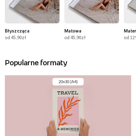
Błyszcząca
Matowa
Mate
od 45,90zł
od 45,90zł
od 12
Popularne formaty