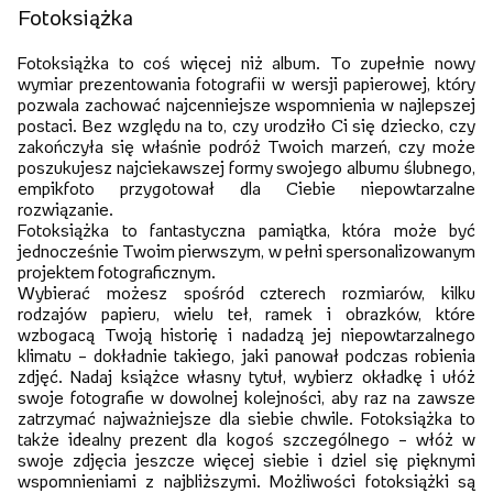
Fotoksiążka
Fotoksiążka to coś więcej niż album. To zupełnie nowy
wymiar prezentowania fotografii w wersji papierowej, który
pozwala zachować najcenniejsze wspomnienia w najlepszej
postaci. Bez względu na to, czy urodziło Ci się dziecko, czy
zakończyła się właśnie podróż Twoich marzeń, czy może
poszukujesz najciekawszej formy swojego albumu ślubnego,
empikfoto przygotował dla Ciebie niepowtarzalne
rozwiązanie.
Fotoksiążka to fantastyczna pamiątka, która może być
jednocześnie Twoim pierwszym, w pełni spersonalizowanym
projektem fotograficznym.
Wybierać możesz spośród czterech rozmiarów, kilku
rodzajów papieru, wielu teł, ramek i obrazków, które
wzbogacą Twoją historię i nadadzą jej niepowtarzalnego
klimatu – dokładnie takiego, jaki panował podczas robienia
zdjęć. Nadaj książce własny tytuł, wybierz okładkę i ułóż
swoje fotografie w dowolnej kolejności, aby raz na zawsze
zatrzymać najważniejsze dla siebie chwile. Fotoksiążka to
także idealny prezent dla kogoś szczególnego – włóż w
swoje zdjęcia jeszcze więcej siebie i dziel się pięknymi
wspomnieniami z najbliższymi. Możliwości fotoksiążki są