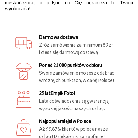
nieskończone, a jedyne co Cię ogranicza to Twoja
wyobraźnia!
Darmowa dostawa
Złóż zamówienie za minimum 89 zł
i ciesz się darmową dostawą!
Ponad 21 000 punktów odbioru
Swoje zamówienie możesz odebrać
w różnych punktach, w całej Polsce!
29 lat Empik Foto!
Lata doświadczenia są gwarancją
wysokiej jakości naszych usług.
Najpopularniejsi w Polsce
Aż 99,87% klientów poleca nasze
usługi! Dziękujemy za zaufanie!