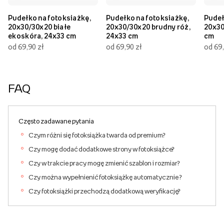
Pudełko na fotoksiażkę,
Pudełko na fotoksiażkę,
Pudeł
20x30/30x20 białe
20x30/30x20 brudny róż,
20x30
ekoskóra, 24x33 cm
24x33 cm
cm
od 69,90 zł
od 69,90 zł
od 69,
FAQ
Często zadawane pytania
Czym różni się fotoksiążka twarda od premium?
Czy mogę dodać dodatkowe strony w fotoksiążce?
Czy w trakcie pracy mogę zmienić szablon i rozmiar?
Czy można wypełnienić fotoksiążkę automatycznie ?
Czy fotoksiążki przechodzą dodatkową weryfikację?