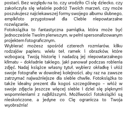
postaci. Bez względu na to, czy urodziło Ci się dziecko, czy
zakończyła się właśnie podróż Twoich marzeń, czy może
poszukujesz najciekawszej formy swojego albumu ślubnego,
empikfoto przygotował dla Ciebie niepowtarzalne
rozwiązanie.
Fotoksiążka to fantastyczna pamiątka, która może być
jednocześnie Twoim pierwszym, w pełni spersonalizowanym
projektem fotograficznym.
Wybierać możesz spośród czterech rozmiarów, kilku
rodzajów papieru, wielu teł, ramek i obrazków, które
wzbogacą Twoją historię i nadadzą jej niepowtarzalnego
klimatu – dokładnie takiego, jaki panował podczas robienia
zdjęć. Nadaj książce własny tytuł, wybierz okładkę i ułóż
swoje fotografie w dowolnej kolejności, aby raz na zawsze
zatrzymać najważniejsze dla siebie chwile. Fotoksiążka to
także idealny prezent dla kogoś szczególnego – włóż w
swoje zdjęcia jeszcze więcej siebie i dziel się pięknymi
wspomnieniami z najbliższymi. Możliwości fotoksiążki są
nieskończone, a jedyne co Cię ogranicza to Twoja
wyobraźnia!