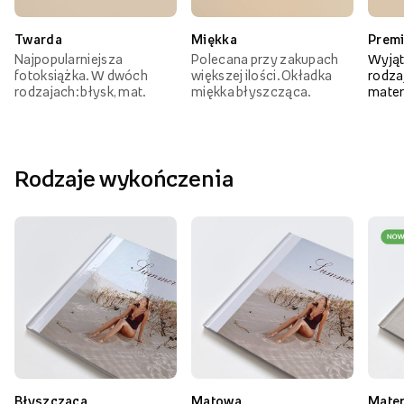
Twarda
Miękka
Prem
Najpopularniejsza
Polecana przy zakupach
Wyjąt
fotoksiążka. W dwóch
większej ilości. Okładka
rodzaj
rodzajach: błysk, mat.
miękka błyszcząca.
mater
Rodzaje wykończenia
Błyszcząca
Matowa
Mate