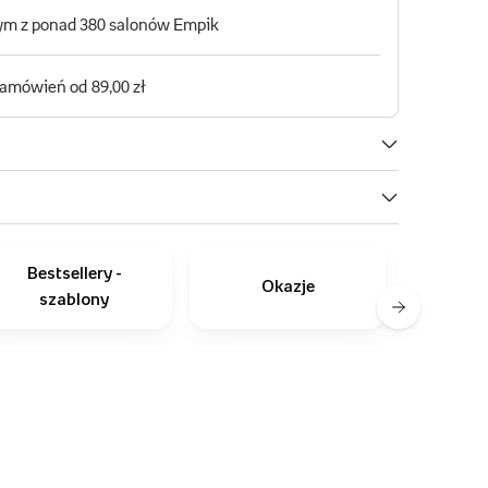
Bestsellery -
Okazje
szablony
zapro