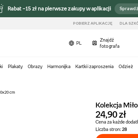
Rabat –15 zł na pierwsze zakupy w aplikacji
Sprawd
u
POBIERZ APLIKACJĘ
DLA SZK
Znajdź
PL
fotografa
ki
Plakaty
Obrazy
Harmonijka
Kartki i zaproszenia
Odzież
 20x20 cm