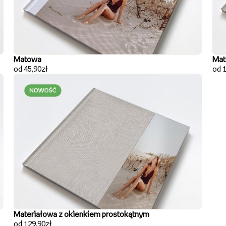
Matowa
Mat
od 45,90zł
od 
Materiałowa z okienkiem prostokątnym
od 129,90zł