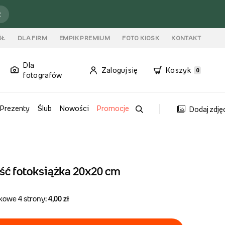
ź
ÓŁ
DLA FIRM
EMPIK PREMIUM
FOTO KIOSK
KONTAKT
Dla
Zaloguj się
Koszyk
0
fotografów
Prezenty
Ślub
Nowości
Promocje
Dodaj zdję