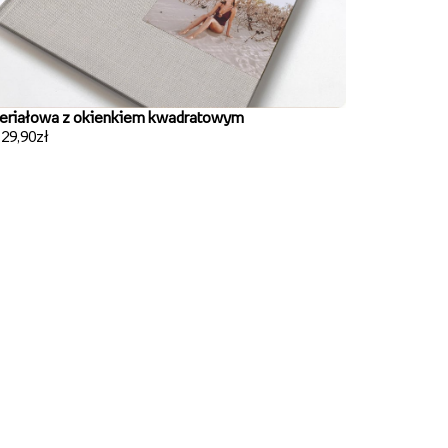
eriałowa z okienkiem kwadratowym
129,90zł