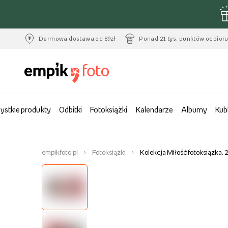
Darmowa dostawa od 89zł
Ponad 21 tys. punktów odbior
ystkie produkty
Odbitki
Fotoksiążki
Kalendarze
Albumy
Kub
empikfoto.pl
Fotoksiążki
Kolekcja Miłość fotoksiążka,