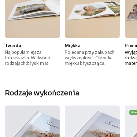
Twarda
Miękka
Prem
Najpopularniejsza
Polecana przy zakupach
Wyjąt
fotoksiążka. W dwóch
większej ilości. Okładka
rodzaj
rodzajach: błysk, mat.
miękka błyszcząca.
mater
Rodzaje wykończenia