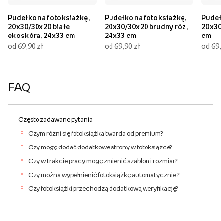
Pudełko na fotoksiażkę,
Pudełko na fotoksiażkę,
Pudeł
20x30/30x20 białe
20x30/30x20 brudny róż,
20x30
ekoskóra, 24x33 cm
24x33 cm
cm
od 69,90 zł
od 69,90 zł
od 69,
FAQ
Często zadawane pytania
Czym różni się fotoksiążka twarda od premium?
Czy mogę dodać dodatkowe strony w fotoksiążce?
Czy w trakcie pracy mogę zmienić szablon i rozmiar?
Czy można wypełnienić fotoksiążkę automatycznie ?
Czy fotoksiążki przechodzą dodatkową weryfikację?