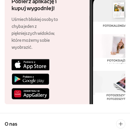
Pobierz aplikację i
kupuj wygodniej!
Uśmiech bliskiej osoby to
chyba jeden z
piękniejszych widoków,
które możemy sobie
wyobrazić.
O nas