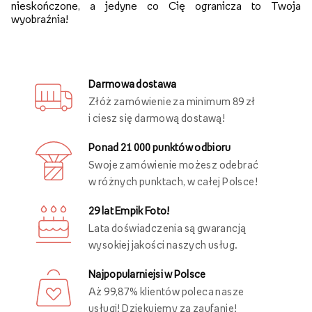
nieskończone, a jedyne co Cię ogranicza to Twoja
wyobraźnia!
Darmowa dostawa
Złóż zamówienie za minimum 89 zł
i ciesz się darmową dostawą!
Ponad 21 000 punktów odbioru
Swoje zamówienie możesz odebrać
w różnych punktach, w całej Polsce!
29 lat Empik Foto!
Lata doświadczenia są gwarancją
wysokiej jakości naszych usług.
Najpopularniejsi w Polsce
Aż 99,87% klientów poleca nasze
usługi! Dziękujemy za zaufanie!