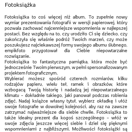
Fotoksiążka
Fotoksiążka to coś więcej niż album. To zupełnie nowy
wymiar prezentowania fotografii w wersji papierowej, który
pozwala zachować najcenniejsze wspomnienia w najlepszej
postaci. Bez względu na to, czy urodziło Ci się dziecko, czy
zakończyła się właśnie podróż Twoich marzeń, czy może
poszukujesz najciekawszej formy swojego albumu ślubnego,
empikfoto przygotował dla Ciebie niepowtarzalne
rozwiązanie.
Fotoksiążka to fantastyczna pamiątka, która może być
jednocześnie Twoim pierwszym, w pełni spersonalizowanym
projektem fotograficznym.
Wybierać możesz spośród czterech rozmiarów, kilku
rodzajów papieru, wielu teł, ramek i obrazków, które
wzbogacą Twoją historię i nadadzą jej niepowtarzalnego
klimatu – dokładnie takiego, jaki panował podczas robienia
zdjęć. Nadaj książce własny tytuł, wybierz okładkę i ułóż
swoje fotografie w dowolnej kolejności, aby raz na zawsze
zatrzymać najważniejsze dla siebie chwile. Fotoksiążka to
także idealny prezent dla kogoś szczególnego – włóż w
swoje zdjęcia jeszcze więcej siebie i dziel się pięknymi
wspomnieniami z najbliższymi. Możliwości fotoksiążki są