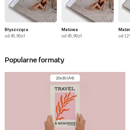
Błyszcząca
Matowa
Mate
od 45,90zł
od 45,90zł
od 12
Popularne formaty