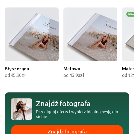
Błyszcząca
Matowa
Mate
od 45,90zł
od 45,90zł
od 12
Znajdź fotografa
Przeglądaj oferty i wybierz idealną sesję dla
siebie
Znajdź fotografa