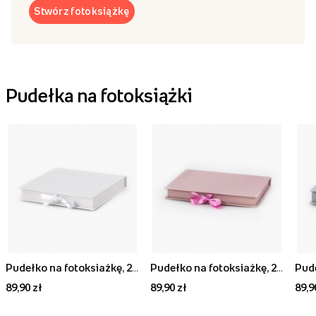
Stwórz fotoksiążkę
Pudełka na fotoksiążki
Pudełko na fotoksiażkę, 20x20 białe z ekoskóry , 24x24 cm
Pudełko na fotoksiażkę, 20x30/30x20 brudny róż, 24x33 cm
89,90 zł
89,90 zł
89,9