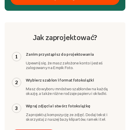
Jak zaprojektować?
Zanim przystąpisz do projektowania
1
Upewnij się, że masz założone konto i jesteś
zalogowany na Empik Foto.
Wybierz szablon i format fotoksiążki
2
Masz do wyboru mnóstwo szablonów na każdą
okazję, a także różne rodzaje papieru i okładki.
Wgraj zdjęcia i stwórz fotoksiążkę
3
Zaprojektuj kompozycję ze zdjęć. Dodaj tekst i
skorzystaj z naszej bazy klipartów, ramek i teł.