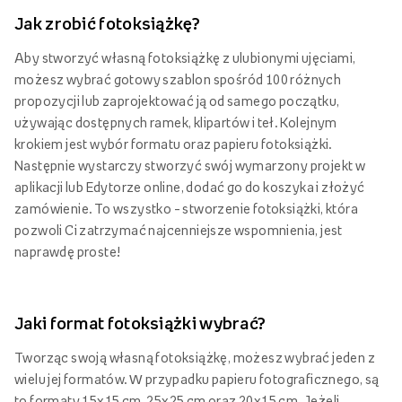
Jak zrobić fotoksiążkę?
Aby stworzyć własną fotoksiążkę z ulubionymi ujęciami,
możesz wybrać gotowy szablon spośród 100 różnych
propozycji lub zaprojektować ją od samego początku,
używając dostępnych ramek, klipartów i teł. Kolejnym
krokiem jest wybór formatu oraz papieru fotoksiążki.
Następnie wystarczy stworzyć swój wymarzony projekt w
aplikacji lub Edytorze online, dodać go do koszyka i złożyć
zamówienie. To wszystko – stworzenie fotoksiążki, która
pozwoli Ci zatrzymać najcenniejsze wspomnienia, jest
naprawdę proste!
Jaki format fotoksiążki wybrać?
Tworząc swoją własną fotoksiążkę, możesz wybrać jeden z
wielu jej formatów. W przypadku papieru fotograficznego, są
to formaty 15x15 cm, 25x25 cm oraz 20x15 cm. Jeżeli