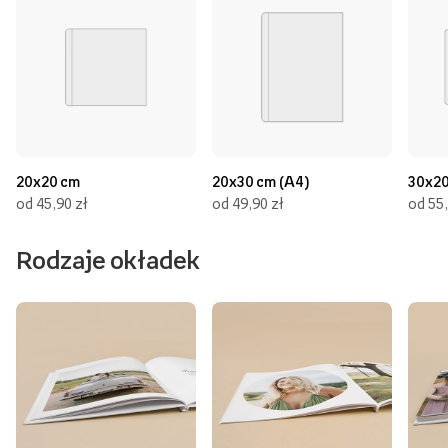
20x20 cm
20x30 cm (A4)
30x2
od 45,90 zł
od 49,90 zł
od 55,
Rodzaje okładek