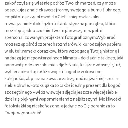
zakończyła się właśnie podróż Twoich marzeń, czy może
poszukujesz najciekawszej formy swojego albumu ślubnego,
empikfoto przygotował dla Ciebie niepowtarzalne
rozwiązanie.Fotoksiążka to fantastyczna pamiątka, która
może być jednocześnie Twoim pierwszym, w pełni
spersonalizowanym projektem fotograficznym.Wybierać
możesz spośród czterech rozmiarów, kilku rodzajów papieru,
wielu teł, ramek i obrazków, które wzbogacą Twoją historię i
nadadzą jej niepowtarzalnego klimatu – dokładnie takiego, jaki
panował podczas robienia zdjęć. Nadaj książce własny tytuł,
wybierz okładkę i ułóż swoje fotografie w dowolnej
kolejności, aby raz na zawsze zatrzymać najważniejsze dla
siebie chwile. Fotoksiążka to także idealny prezent dla kogoś
szczególnego – włóż w swoje zdjęcia jeszcze więcej siebie i
dziel się pięknymi wspomnieniami z najbliższymi. Możliwości
fotoksiążki są nieskończone, a jedyne co Cię ogranicza to
Twoja wyobraźnia!