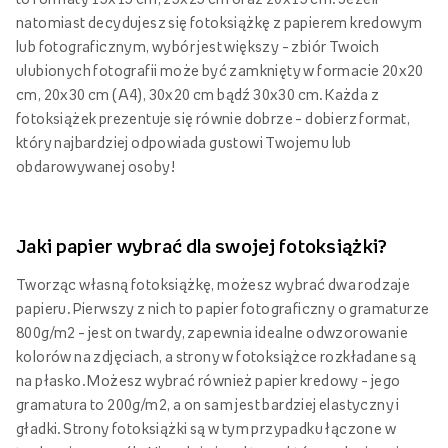
natomiast decydujesz się fotoksiążkę z papierem kredowym
lub fotograficznym, wybór jest większy – zbiór Twoich
ulubionych fotografii może być zamknięty w formacie 20x20
cm, 20x30 cm (A4), 30x20 cm bądź 30x30 cm. Każda z
fotoksiążek prezentuje się równie dobrze – dobierz format,
który najbardziej odpowiada gustowi Twojemu lub
obdarowywanej osoby!
Jaki papier wybrać dla swojej fotoksiążki?
Tworząc własną fotoksiążkę, możesz wybrać dwa rodzaje
papieru. Pierwszy z nich to papier fotograficzny o gramaturze
800g/m2 – jest on twardy, zapewnia idealne odwzorowanie
kolorów na zdjęciach, a strony w fotoksiążce rozkładane są
na płasko. Możesz wybrać również papier kredowy – jego
gramatura to 200g/m2, a on sam jest bardziej elastyczny i
gładki. Strony fotoksiążki są w tym przypadku łączone w