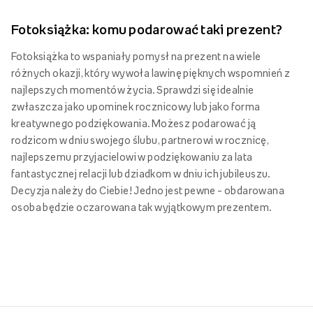
Fotoksiążka: komu podarować taki prezent?
Fotoksiążka to wspaniały pomysł na prezent na wiele
różnych okazji, który wywoła lawinę pięknych wspomnień z
najlepszych momentów życia. Sprawdzi się idealnie
zwłaszcza jako upominek rocznicowy lub jako forma
kreatywnego podziękowania. Możesz podarować ją
rodzicom w dniu swojego ślubu, partnerowi w rocznicę,
najlepszemu przyjacielowi w podziękowaniu za lata
fantastycznej relacji lub dziadkom w dniu ich jubileuszu.
Decyzja należy do Ciebie! Jedno jest pewne – obdarowana
osoba będzie oczarowana tak wyjątkowym prezentem.