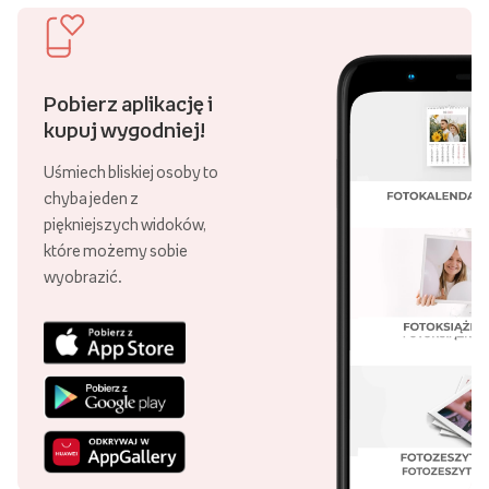
Pobierz aplikację i
kupuj wygodniej!
Uśmiech bliskiej osoby to
chyba jeden z
piękniejszych widoków,
które możemy sobie
wyobrazić.