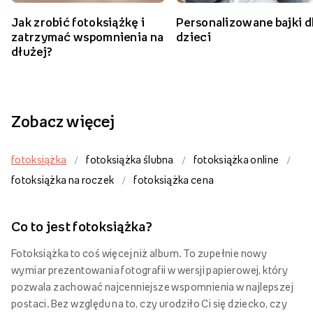
Jak zrobić fotoksiążkę i
Personalizowane bajki d
zatrzymać wspomnienia na
dzieci
dłużej?
Zobacz więcej
fotoksiążka
fotoksiążka ślubna
fotoksiążka online
/
/
/
fotoksiążka na roczek
fotoksiążka cena
/
Co to jest fotoksiążka?
Fotoksiążka to coś więcej niż album. To zupełnie nowy
wymiar prezentowania fotografii w wersji papierowej, który
pozwala zachować najcenniejsze wspomnienia w najlepszej
postaci. Bez względu na to, czy urodziło Ci się dziecko, czy