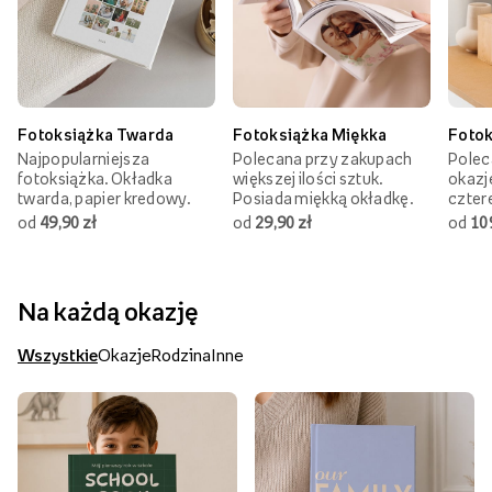
Fotoksiążka Twarda
Fotoksiążka Miękka
Fotok
Najpopularniejsza
Polecana przy zakupach
Polec
fotoksiążka. Okładka
większej ilości sztuk.
okazj
twarda, papier kredowy.
Posiada miękką okładkę.
czter
od
49,90 zł
od
29,90 zł
od
10
Na każdą okazję
Wszystkie
Okazje
Rodzina
Inne