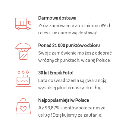
Darmowa dostawa
Złóż zamówienie za minimum 89 zł
i ciesz się darmową dostawą!
Ponad 21 000 punktów odbioru
Swoje zamówienie możesz odebrać
w różnych punktach, w całej Polsce!
30 lat Empik Foto!
Lata doświadczenia są gwarancją
wysokiej jakości naszych usług.
Najpopularniejsi w Polsce
Aż 99,87% klientów poleca nasze
usługi! Dziękujemy za zaufanie!