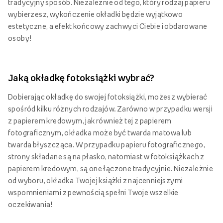
tradycyjny sposób. Niezależnie od tego, który rodzaj papieru
wybierzesz, wykończenie okładki będzie wyjątkowo
estetyczne, a efekt końcowy zachwyci Ciebie i obdarowane
osoby!
Jaką okładkę fotoksiążki wybrać?
Dobierając okładkę do swojej fotoksiążki, możesz wybierać
spośród kilku różnych rodzajów. Zarówno w przypadku wersji
z papierem kredowym, jak również tej z papierem
fotograficznym, okładka może być twarda matowa lub
twarda błyszcząca. W przypadku papieru fotograficznego,
strony składane są na płasko, natomiast w fotoksiążkach z
papierem kredowym, są one łączone tradycyjnie. Niezależnie
od wyboru, okładka Twojej książki z najcenniejszymi
wspomnieniami z pewnością spełni Twoje wszelkie
oczekiwania!