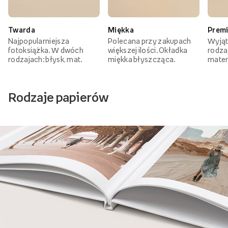
Twarda
Miękka
Prem
Najpopularniejsza
Polecana przy zakupach
Wyjąt
fotoksiążka. W dwóch
większej ilości. Okładka
rodzaj
rodzajach: błysk, mat.
miękka błyszcząca.
mater
Rodzaje papierów