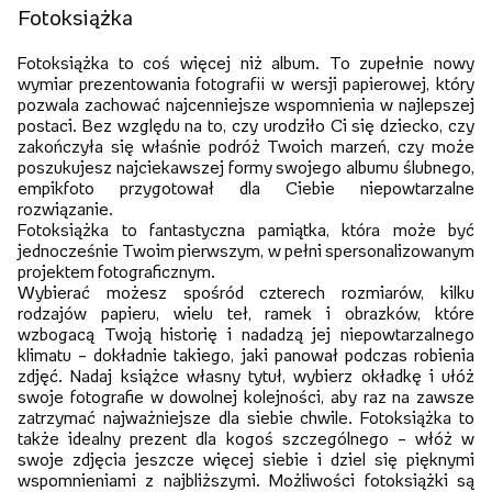
Fotoksiążka
Fotoksiążka to coś więcej niż album. To zupełnie nowy
wymiar prezentowania fotografii w wersji papierowej, który
pozwala zachować najcenniejsze wspomnienia w najlepszej
postaci. Bez względu na to, czy urodziło Ci się dziecko, czy
zakończyła się właśnie podróż Twoich marzeń, czy może
poszukujesz najciekawszej formy swojego albumu ślubnego,
empikfoto przygotował dla Ciebie niepowtarzalne
rozwiązanie.
Fotoksiążka to fantastyczna pamiątka, która może być
jednocześnie Twoim pierwszym, w pełni spersonalizowanym
projektem fotograficznym.
Wybierać możesz spośród czterech rozmiarów, kilku
rodzajów papieru, wielu teł, ramek i obrazków, które
wzbogacą Twoją historię i nadadzą jej niepowtarzalnego
klimatu – dokładnie takiego, jaki panował podczas robienia
zdjęć. Nadaj książce własny tytuł, wybierz okładkę i ułóż
swoje fotografie w dowolnej kolejności, aby raz na zawsze
zatrzymać najważniejsze dla siebie chwile. Fotoksiążka to
także idealny prezent dla kogoś szczególnego – włóż w
swoje zdjęcia jeszcze więcej siebie i dziel się pięknymi
wspomnieniami z najbliższymi. Możliwości fotoksiążki są