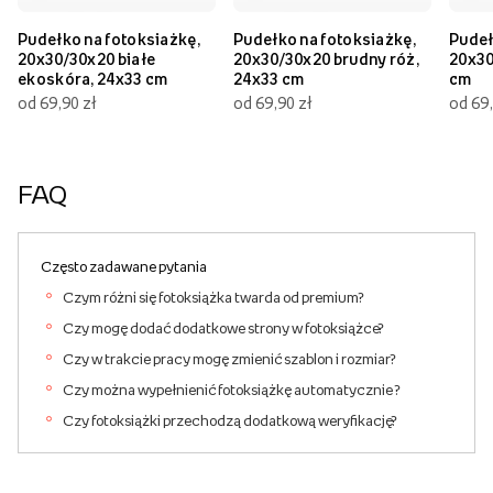
Pudełko na fotoksiażkę,
Pudełko na fotoksiażkę,
Pudeł
20x30/30x20 białe
20x30/30x20 brudny róż,
20x30
ekoskóra, 24x33 cm
24x33 cm
cm
od 69,90 zł
od 69,90 zł
od 69,
FAQ
Często zadawane pytania
Czym różni się fotoksiążka twarda od premium?
Czy mogę dodać dodatkowe strony w fotoksiążce?
Czy w trakcie pracy mogę zmienić szablon i rozmiar?
Czy można wypełnienić fotoksiążkę automatycznie ?
Czy fotoksiążki przechodzą dodatkową weryfikację?