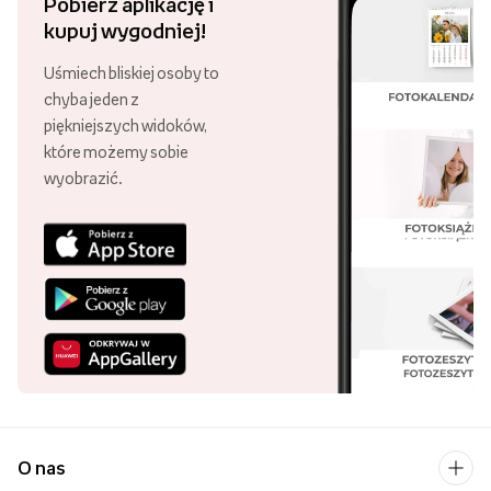
Pobierz aplikację i
kupuj wygodniej!
Uśmiech bliskiej osoby to
chyba jeden z
piękniejszych widoków,
które możemy sobie
wyobrazić.
O nas