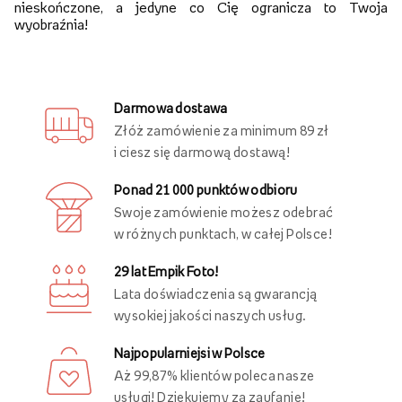
nieskończone, a jedyne co Cię ogranicza to Twoja
wyobraźnia!
Darmowa dostawa
Złóż zamówienie za minimum 89 zł
i ciesz się darmową dostawą!
Ponad 21 000 punktów odbioru
Swoje zamówienie możesz odebrać
w różnych punktach, w całej Polsce!
29 lat Empik Foto!
Lata doświadczenia są gwarancją
wysokiej jakości naszych usług.
Najpopularniejsi w Polsce
Aż 99,87% klientów poleca nasze
usługi! Dziękujemy za zaufanie!