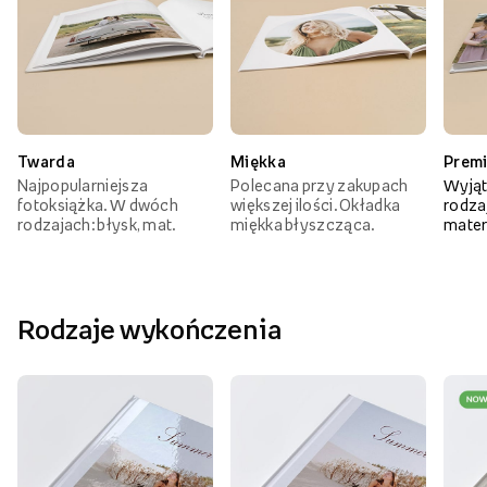
Twarda
Miękka
Prem
Najpopularniejsza
Polecana przy zakupach
Wyjąt
fotoksiążka. W dwóch
większej ilości. Okładka
rodzaj
rodzajach: błysk, mat.
miękka błyszcząca.
mater
Rodzaje wykończenia