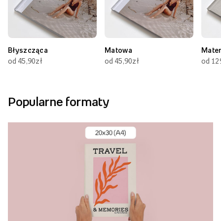
Błyszcząca
Matowa
Mate
od 45,90zł
od 45,90zł
od 12
Popularne formaty