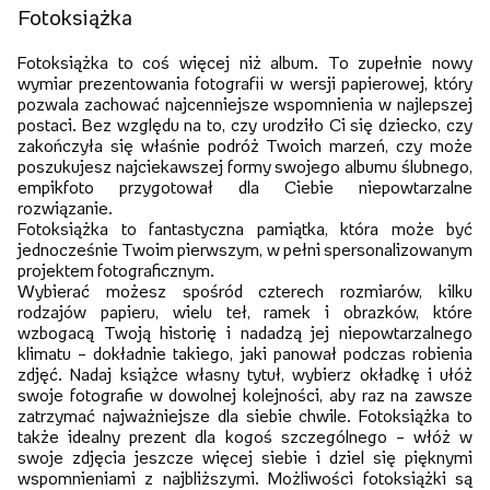
Fotoksiążka
Fotoksiążka to coś więcej niż album. To zupełnie nowy
wymiar prezentowania fotografii w wersji papierowej, który
pozwala zachować najcenniejsze wspomnienia w najlepszej
postaci. Bez względu na to, czy urodziło Ci się dziecko, czy
zakończyła się właśnie podróż Twoich marzeń, czy może
poszukujesz najciekawszej formy swojego albumu ślubnego,
empikfoto przygotował dla Ciebie niepowtarzalne
rozwiązanie.
Fotoksiążka to fantastyczna pamiątka, która może być
jednocześnie Twoim pierwszym, w pełni spersonalizowanym
projektem fotograficznym.
Wybierać możesz spośród czterech rozmiarów, kilku
rodzajów papieru, wielu teł, ramek i obrazków, które
wzbogacą Twoją historię i nadadzą jej niepowtarzalnego
klimatu – dokładnie takiego, jaki panował podczas robienia
zdjęć. Nadaj książce własny tytuł, wybierz okładkę i ułóż
swoje fotografie w dowolnej kolejności, aby raz na zawsze
zatrzymać najważniejsze dla siebie chwile. Fotoksiążka to
także idealny prezent dla kogoś szczególnego – włóż w
swoje zdjęcia jeszcze więcej siebie i dziel się pięknymi
wspomnieniami z najbliższymi. Możliwości fotoksiążki są