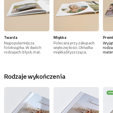
Twarda
Miękka
Prem
Najpopularniejsza
Polecana przy zakupach
Wyjąt
fotoksiążka. W dwóch
większej ilości. Okładka
rodzaj
rodzajach: błysk, mat.
miękka błyszcząca.
mater
Rodzaje wykończenia