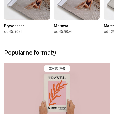
Błyszcząca
Matowa
Mate
od 45,90zł
od 45,90zł
od 12
Popularne formaty