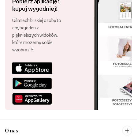
Pobierz aplikację i
kupuj wygodniej!
Uśmiech bliskiej osoby to
chyba jeden z
piękniejszych widoków,
które możemy sobie
wyobrazić.
O nas