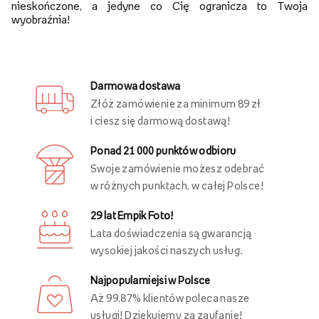
nieskończone, a jedyne co Cię ogranicza to Twoja
wyobraźnia!
Darmowa dostawa
Złóż zamówienie za minimum 89 zł
i ciesz się darmową dostawą!
Ponad 21 000 punktów odbioru
Swoje zamówienie możesz odebrać
w różnych punktach, w całej Polsce!
29 lat Empik Foto!
Lata doświadczenia są gwarancją
wysokiej jakości naszych usług.
Najpopularniejsi w Polsce
Aż 99,87% klientów poleca nasze
usługi! Dziękujemy za zaufanie!