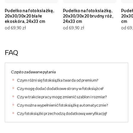
Pudełko na fotoksiażkę,
Pudełko na fotoksiażkę,
Pudeł
20x30/30x20 białe
20x30/30x20 brudny róż,
20x30
ekoskóra, 24x33 cm
24x33 cm
cm
od 69,90 zł
od 69,90 zł
od 69,
FAQ
Często zadawane pytania
Czym różni się fotoksiążka twarda od premium?
Czy mogę dodać dodatkowe strony w fotoksiążce?
Czy w trakcie pracy mogę zmienić szablon i rozmiar?
Czy można wypełnienić fotoksiążkę automatycznie ?
Czy fotoksiążki przechodzą dodatkową weryfikację?