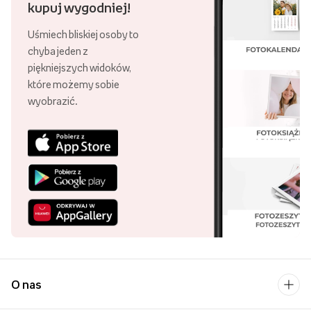
kupuj wygodniej!
Uśmiech bliskiej osoby to
chyba jeden z
piękniejszych widoków,
które możemy sobie
wyobrazić.
O nas