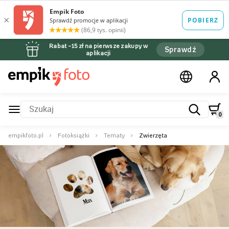
Rabat –15 zł na pierwsze zakupy w
Sprawdź
aplikacji
0
empikfoto.pl
Fotoksiążki
Tematy
Zwierzęta