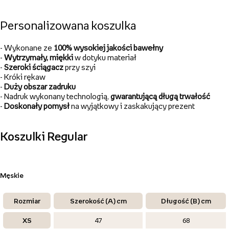
Personalizowana koszulka
- Wykonane ze
100%
wysokiej jakości bawełny
-
Wytrzymały, miękki
w dotyku materiał
-
Szeroki ściągacz
przy szyi
- Króki rękaw
-
Duży obszar zadruku
- Nadruk wykonany technologią,
gwarantującą długą
trwałość
-
Doskonały pomysł
na wyjątkowy i zaskakujący prezent
Koszulki Regular
Męskie
Rozmiar
Szerokość (A) cm
Długość (B) cm
XS
47
68