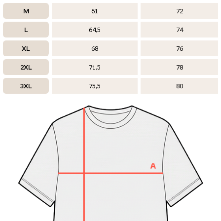
M
61
72
L
64,5
74
XL
68
76
2XL
71,5
78
3XL
75,5
80