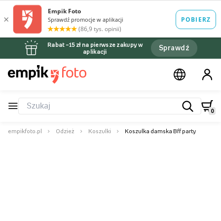
Rabat –15 zł na pierwsze zakupy w
Sprawdź
aplikacji
0
empikfoto.pl
Odzież
Koszulki
Koszulka damska Bff party