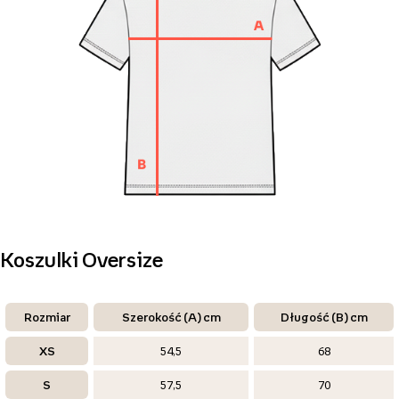
Koszulki Oversize
Rozmiar
Szerokość (A) cm
Długość (B) cm
XS
54,5
68
S
57,5
70