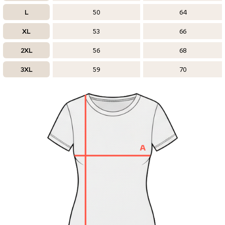
L
50
64
XL
53
66
2XL
56
68
3XL
59
70