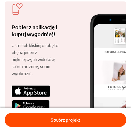
Pobierz aplikację i
kupuj wygodniej!
Uśmiech bliskiej osoby to
chyba jeden z
piękniejszych widoków,
które możemy sobie
wyobrazić.