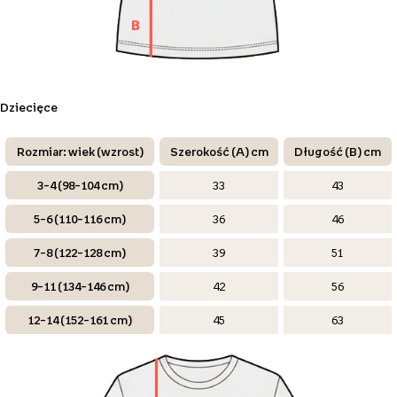
Dziecięce
Rozmiar: wiek (wzrost)
Szerokość (A) cm
Długość (B) cm
3–4 (98–104 cm)
33
43
5–6 (110–116 cm)
36
46
7–8 (122–128 cm)
39
51
9–11 (134–146 cm)
42
56
12–14 (152–161 cm)
45
63