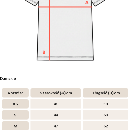
Damskie
Rozmiar
Szerokość (A) cm
Długość (B) cm
XS
41
58
S
44
60
M
47
62