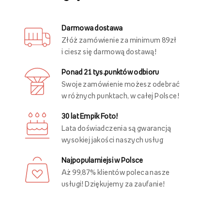
Darmowa dostawa
Złóż zamówienie za minimum 89zł
i ciesz się darmową dostawą!
Ponad 21 tys.punktów odbioru
Swoje zamówienie możesz odebrać
w różnych punktach, w całej Polsce!
30 lat Empik Foto!
Lata doświadczenia są gwarancją
wysokiej jakości naszych usług
Najpopularniejsi w Polsce
Aż 99,87% klientów poleca nasze
usługi! Dziękujemy za zaufanie!