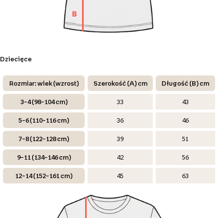
Dziecięce
Rozmiar: wiek (wzrost)
Szerokość (A) cm
Długość (B) cm
3–4 (98–104 cm)
33
43
5–6 (110–116 cm)
36
46
7–8 (122–128 cm)
39
51
9–11 (134–146 cm)
42
56
12–14 (152–161 cm)
45
63