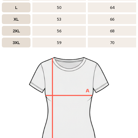
L
50
64
XL
53
66
2XL
56
68
3XL
59
70