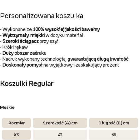
Personalizowana koszulka
- Wykonane ze
100%
wysokiej jakości bawełny
-
Wytrzymały, miękki
w dotyku materiał
-
Szeroki ściągacz
przy szyi
- Króki rękaw
-
Duży obszar zadruku
- Nadruk wykonany technologią,
gwarantującą długą
trwałość
-
Doskonały pomysł
na wyjątkowy i zaskakujący prezent
Koszulki Regular
Męskie
Rozmiar
Szerokość (A) cm
Długość (B) cm
XS
47
68