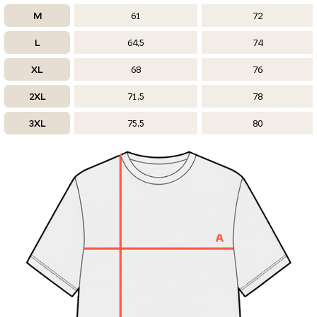
M
61
72
L
64,5
74
XL
68
76
2XL
71,5
78
3XL
75,5
80