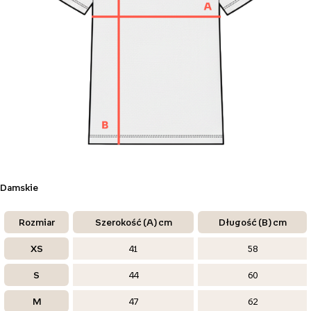
Damskie
Rozmiar
Szerokość (A) cm
Długość (B) cm
XS
41
58
S
44
60
M
47
62