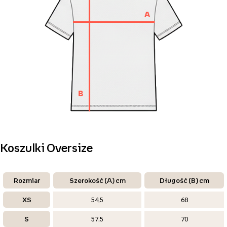
Koszulki Oversize
Rozmiar
Szerokość (A) cm
Długość (B) cm
XS
54,5
68
S
57,5
70