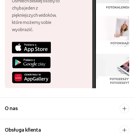
Uśmiech bliskiej osoby to
chyba jeden z
piękniejszych widoków,
które możemy sobie
wyobrazić.
O nas
Obsługa klienta