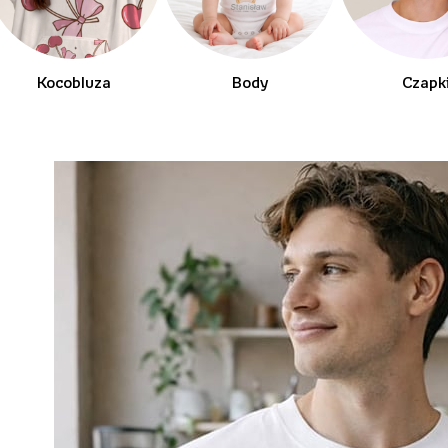
Kocobluza
Body
Czapk