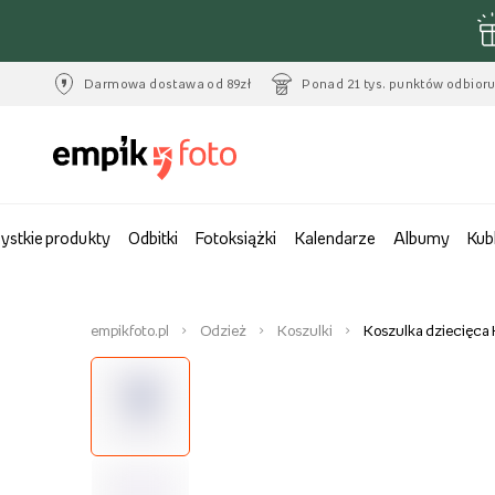
Darmowa dostawa od 89zł
Ponad 21 tys. punktów odbior
ystkie produkty
Odbitki
Fotoksiążki
Kalendarze
Albumy
Kub
empikfoto.pl
Odzież
Koszulki
Koszulka dziecięca