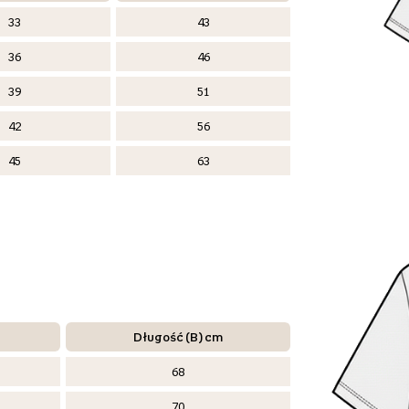
33
43
36
46
39
51
42
56
45
63
Długość (B) cm
68
70