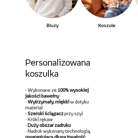
Bluzy
Koszule
Personalizowana
koszulka
- Wykonane ze
100%
wysokiej
jakości bawełny
-
Wytrzymały, miękki
w dotyku
materiał
-
Szeroki ściągacz
przy szyi
- Króki rękaw
-
Duży obszar zadruku
- Nadruk wykonany technologią,
gwarantującą długą
trwałość