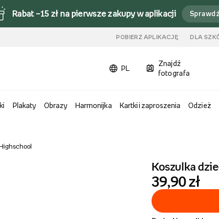
Rabat –15 zł na pierwsze zakupy w aplikacji
Sprawd
u
POBIERZ APLIKACJĘ
DLA SZK
Znajdź
PL
fotografa
ki
Plakaty
Obrazy
Harmonijka
Kartki i zaproszenia
Odzież
 Highschool