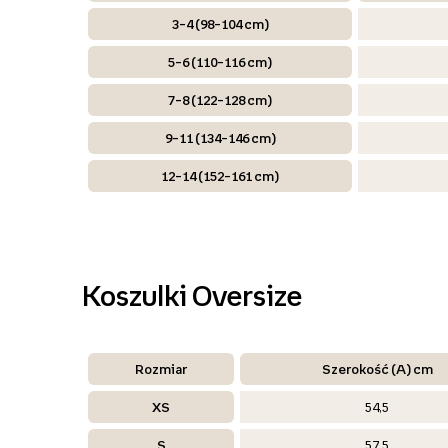
3–4 (98–104 cm)
5–6 (110–116 cm)
7–8 (122–128 cm)
9–11 (134–146 cm)
12–14 (152–161 cm)
Koszulki Oversize
Rozmiar
Szerokość (A) cm
XS
54,5
S
57,5