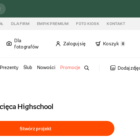
ź
ÓŁ
DLA FIRM
EMPIK PREMIUM
FOTO KIOSK
KONTAKT
Dla
Zaloguj się
Koszyk
0
fotografów
Prezenty
Ślub
Nowości
Promocje
Dodaj zdję