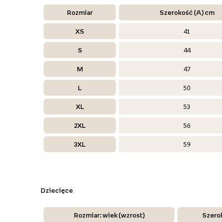
Rozmiar
Szerokość (A) cm
XS
41
S
44
M
47
L
50
XL
53
2XL
56
3XL
59
Dziecięce
Rozmiar: wiek (wzrost)
Szero