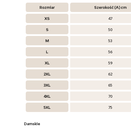
Rozmiar
Szerokość (A) cm
XS
47
S
50
M
53
L
56
XL
59
2XL
62
3XL
65
4XL
70
5XL
75
Damskie