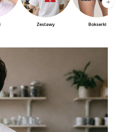
i
Zestawy
Bokserki