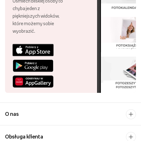
Darmowa dostawa
Złóż zamówienie za minimum 89zł
i ciesz się darmową dostawą!
Ponad 21 tys.punktów odbioru
Swoje zamówienie możesz odebrać
w różnych punktach, w całej Polsce!
30 lat Empik Foto!
Lata doświadczenia są gwarancją
wysokiej jakości naszych usług
Najpopularniejsi w Polsce
Aż 99,87% klientów poleca nasze
usługi! Dziękujemy za zaufanie!