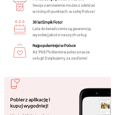
Może Ci się spodobać
Ostatnio oglądane