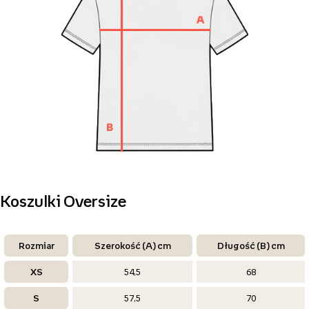
Koszulki Oversize
Rozmiar
Szerokość (A) cm
Długość (B) cm
XS
54,5
68
S
57,5
70