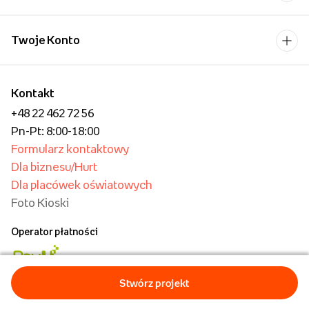
Pobierz aplikację i
kupuj wygodniej!
Uśmiech bliskiej osoby to
chyba jeden z
piękniejszych widoków,
które możemy sobie
wyobrazić.