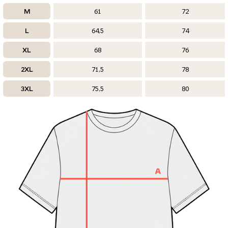
M
61
72
L
64,5
74
XL
68
76
2XL
71,5
78
3XL
75,5
80