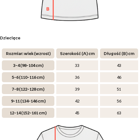
Dziecięce
Rozmiar: wiek (wzrost)
Szerokość (A) cm
Długość (B) cm
3–4 (98–104 cm)
33
43
5–6 (110–116 cm)
36
46
7–8 (122–128 cm)
39
51
9–11 (134–146 cm)
42
56
12–14 (152–161 cm)
45
63