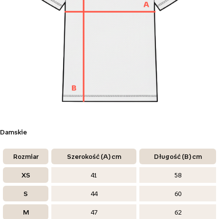
Damskie
Rozmiar
Szerokość (A) cm
Długość (B) cm
XS
41
58
S
44
60
M
47
62