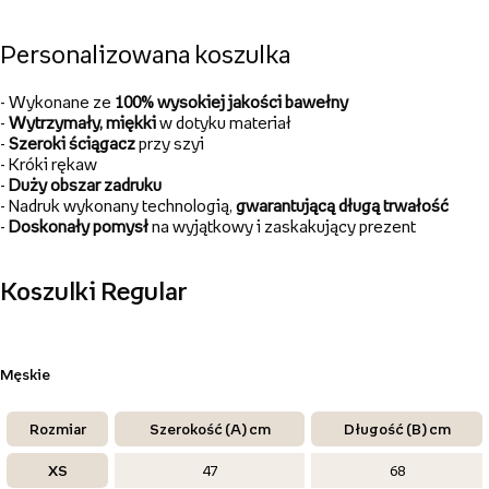
Personalizowana koszulka
- Wykonane ze
100%
wysokiej jakości bawełny
-
Wytrzymały, miękki
w dotyku materiał
-
Szeroki ściągacz
przy szyi
- Króki rękaw
-
Duży obszar zadruku
- Nadruk wykonany technologią,
gwarantującą długą
trwałość
-
Doskonały pomysł
na wyjątkowy i zaskakujący prezent
Koszulki Regular
Męskie
Rozmiar
Szerokość (A) cm
Długość (B) cm
XS
47
68