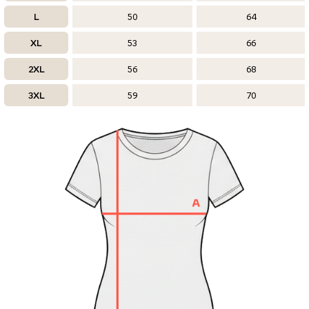
L
50
64
XL
53
66
2XL
56
68
3XL
59
70