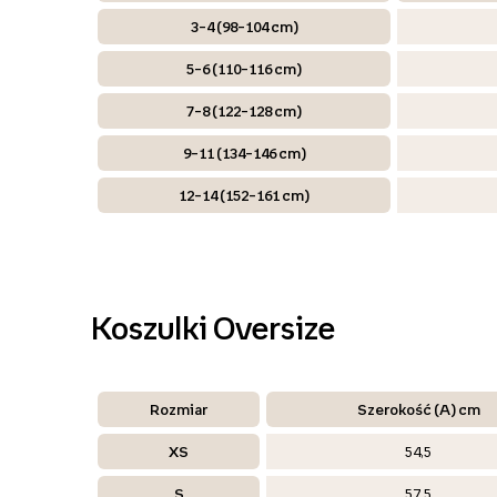
3–4 (98–104 cm)
5–6 (110–116 cm)
7–8 (122–128 cm)
9–11 (134–146 cm)
12–14 (152–161 cm)
Koszulki Oversize
Rozmiar
Szerokość (A) cm
XS
54,5
S
57,5