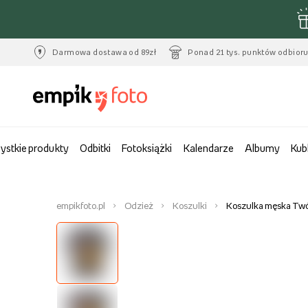
Darmowa dostawa od 89zł
Ponad 21 tys. punktów odbior
ystkie produkty
Odbitki
Fotoksiążki
Kalendarze
Albumy
Kub
empikfoto.pl
Odzież
Koszulki
Koszulka męska Twój