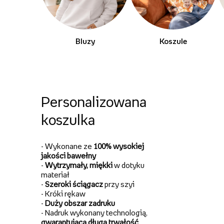
Bluzy
Koszule
Personalizowana
koszulka
- Wykonane ze
100%
wysokiej
jakości bawełny
-
Wytrzymały, miękki
w dotyku
materiał
-
Szeroki ściągacz
przy szyi
- Króki rękaw
-
Duży obszar zadruku
- Nadruk wykonany technologią,
gwarantującą długą
trwałość