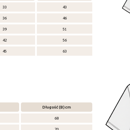
33
43
36
46
39
51
42
56
45
63
Długość (B) cm
68
70