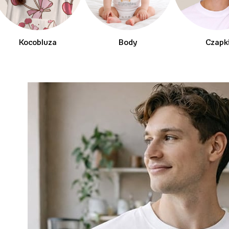
Kocobluza
Body
Czapk