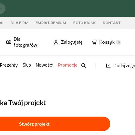
ź
ÓŁ
DLA FIRM
EMPIK PREMIUM
FOTO KIOSK
KONTAKT
Dla
Zaloguj się
Koszyk
0
fotografów
Prezenty
Ślub
Nowości
Promocje
Dodaj zdję