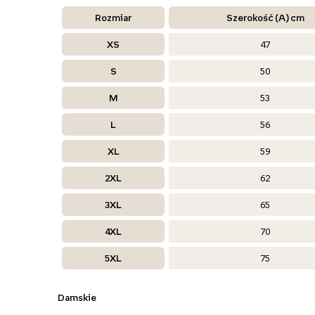
Rozmiar
Szerokość (A) cm
XS
47
S
50
M
53
L
56
XL
59
2XL
62
3XL
65
4XL
70
5XL
75
Damskie