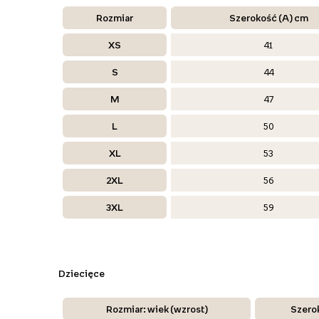
Rozmiar
Szerokość (A) cm
XS
41
S
44
M
47
L
50
XL
53
2XL
56
3XL
59
Dziecięce
Rozmiar: wiek (wzrost)
Szero