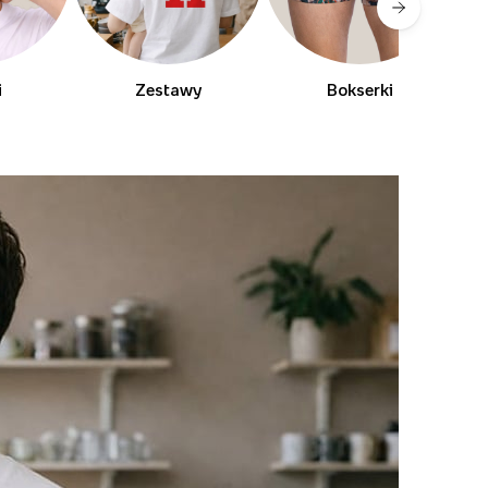
i
Zestawy
Bokserki