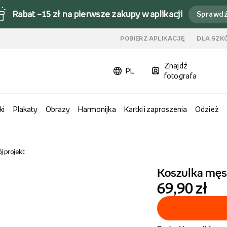
Rabat –15 zł na pierwsze zakupy w aplikacji
Sprawd
u
POBIERZ APLIKACJĘ
DLA SZK
Znajdź
PL
fotografa
ki
Plakaty
Obrazy
Harmonijka
Kartki i zaproszenia
Odzież
 projekt