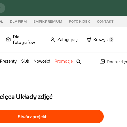
ź
ÓŁ
DLA FIRM
EMPIK PREMIUM
FOTO KIOSK
KONTAKT
Dla
Zaloguj się
Koszyk
0
fotografów
Prezenty
Ślub
Nowości
Promocje
Dodaj zdję