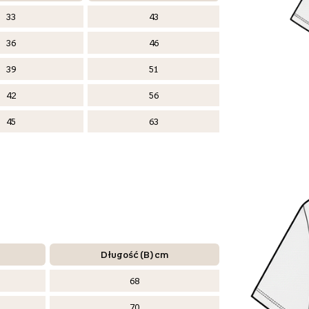
33
43
36
46
39
51
42
56
45
63
Długość (B) cm
68
70