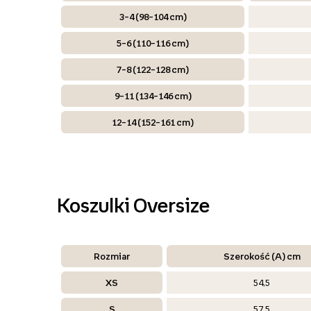
3–4 (98–104 cm)
5–6 (110–116 cm)
7–8 (122–128 cm)
9–11 (134–146 cm)
12–14 (152–161 cm)
Koszulki Oversize
Rozmiar
Szerokość (A) cm
XS
54,5
S
57,5