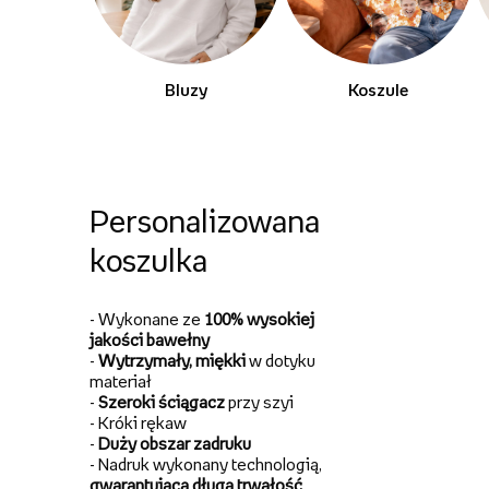
Bluzy
Koszule
Personalizowana
koszulka
- Wykonane ze
100%
wysokiej
jakości bawełny
-
Wytrzymały, miękki
w dotyku
materiał
-
Szeroki ściągacz
przy szyi
- Króki rękaw
-
Duży obszar zadruku
- Nadruk wykonany technologią,
gwarantującą długą
trwałość