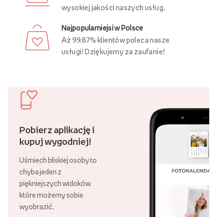
wysokiej jakości naszych usług.
Najpopularniejsi w Polsce
Aż 99,87% klientów poleca nasze
usługi! Dziękujemy za zaufanie!
Pobierz aplikację i
kupuj wygodniej!
Uśmiech bliskiej osoby to
chyba jeden z
piękniejszych widoków,
które możemy sobie
wyobrazić.