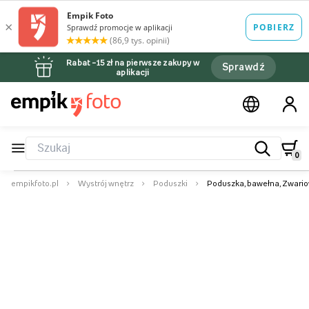
Rabat –15 zł na pierwsze zakupy w
Sprawdź
aplikacji
0
empikfoto.pl
Wystrój wnętrz
Poduszki
Poduszka, bawełna, Zwario