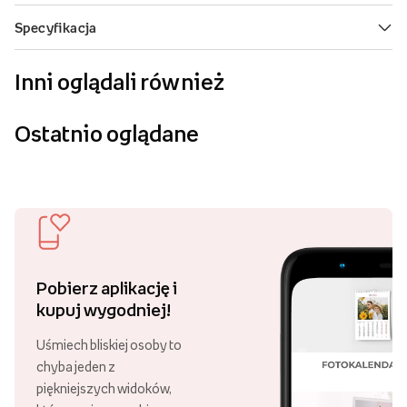
Inni oglądali również
Ostatnio oglądane
Pobierz aplikację i
kupuj wygodniej!
Uśmiech bliskiej osoby to
chyba jeden z
piękniejszych widoków,