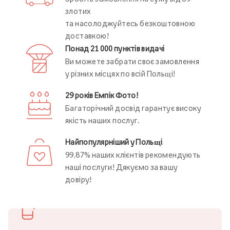
злотих
та насолоджуйтесь безкоштовною
доставкою!
Понад 21 000 пунктів видачі
Ви можете забрати своє замовлення
у різних місцях по всій Польщі!
29 років Емпік Фото!
Багаторічний досвід гарантує високу
якість наших послуг.
Найпопулярніший у Польщі
99,87% наших клієнтів рекомендують
наші послуги! Дякуємо за вашу
довіру!