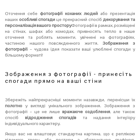
Оточення себе
фотографії коханих людей
або презентація
наших
особливі спогади
це прекрасний спосіб
декорування та
персоналізація вашого простору
Фотографії в рамках, розміщені
на стінах, шафах або комодах, привносять тепло в наше
оточення та роблять моменти, увічнені на фотографіях,
частиною нашого повсякденного життя.
Зображення з
фотографії
– чудова ідея показати ваші улюблені спогади у
більшому форматі!
Зображення з фотографії - принесіть
спогади прямо на ваші стіни
Збережіть найпрекрасніші моменти назавжди, перенісши їх
полотно
у вигляді унікального зображення. Зображення з
фотографії – це не лише
вражаюче оздоблення
, але також
спосіб
відродження спогадів
та надання інтер'єру
індивідуального характеру.
Якщо вас не влаштовує стандартна картина, що є реплікою
відомого твору, або постери з абстрактною графікою,