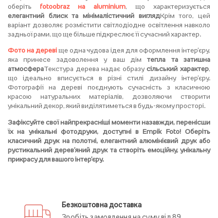
оберіть
fotoobraz на aluminium
, що характеризується
елегантний блиск та мінімалістичний вигляд
Крім того, цей
варіант дозволяє розмістити світлодіодне освітлення навколо
задньої рами, що ще більше підкреслює її сучасний характер.
Фото на дереві
ще одна чудова ідея для оформлення інтер'єру,
яка принесе задоволення у ваш дім
тепла та затишна
атмосфера
Текстура дерева надає образу
сільський характер
,
що ідеально вписується в різні стилі дизайну інтер'єру.
Фотографії на дереві поєднують сучасність з класичною
красою натуральних матеріалів, дозволяючи створити
унікальний декор, який виділятиметься в будь-якому просторі.
Зафіксуйте свої найпрекрасніші моменти назавжди, перенісши
їх на унікальні фотодруки, доступні в Empik Foto! Оберіть
класичний друк на полотні, елегантний алюмінієвий друк або
рустикальний дерев'яний друк та створіть емоційну, унікальну
прикрасу для вашого інтер'єру.
Безкоштовна доставка
Зробіть замовлення на суму від 89