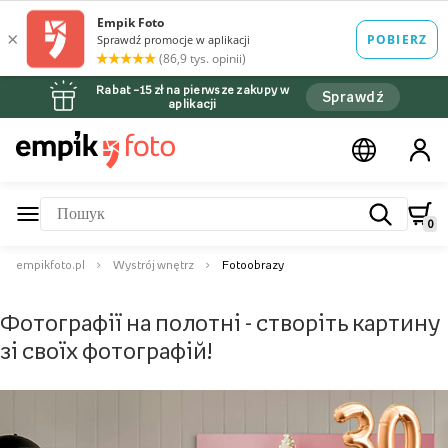
Rabat –15 zł na pierwsze zakupy w
Sprawdź
aplikacji
0
empikfoto.pl
Wystrój wnętrz
Fotoobrazy
Фотографії на полотні - створіть картину
зі своїх фотографій!