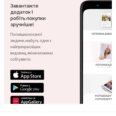
Завантажте
додаток і
робіть покупки
зручніше!
Посмішка коханої
людини, мабуть, одне з
найпрекрасніших
видовищ, які ми можемо
собі уявити.