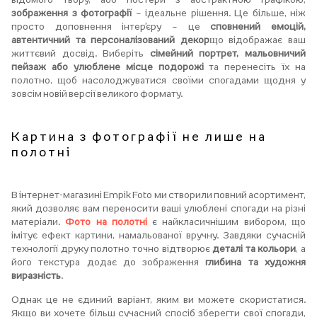
зображення з фотографії
– ідеальне рішення. Це більше, ніж
просто доповнення інтер’єру – це
сповнений емоцій,
автентичний та персоналізований декор
що відображає ваш
життєвий досвід. Виберіть
сімейний портрет, мальовничий
пейзаж або улюблене місце подорожі
та перенесіть їх на
полотно, щоб насолоджуватися своїми спогадами щодня у
зовсім новій версії великого формату.
Картина з фотографії не лише на
полотні
В інтернет-магазині Empik Foto ми створили повний асортимент,
який дозволяє вам переносити ваші улюблені спогади на різні
матеріали.
Фото на полотні
є найкласичнішим вибором, що
імітує ефект картини, намальованої вручну. Завдяки сучасній
технології друку полотно точно відтворює
деталі та кольори
, а
його текстура додає до зображення
глибина та художня
виразність
.
Однак це не єдиний варіант, яким ви можете скористатися.
Якщо ви хочете більш сучасний спосіб зберегти свої спогади,