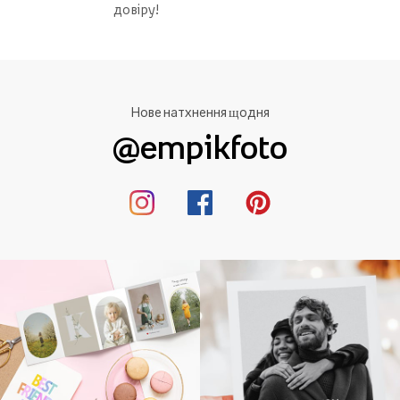
довіру!
Нове натхнення щодня
@empikfoto