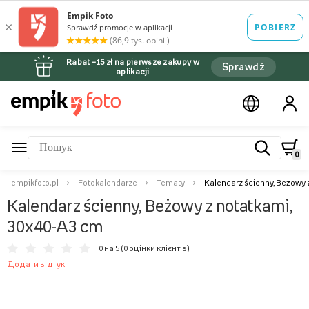
Rabat –15 zł na pierwsze zakupy w
Sprawdź
aplikacji
0
empikfoto.pl
Fotokalendarze
Tematy
Kalendarz ścienny, Beżowy 
Kalendarz ścienny, Beżowy z notatkami,
30x40-A3 cm
0 на 5 (
0 оцінки клієнтів
)
Додати відгук