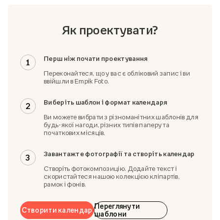
Як проектувати?
Перш ніж почати проектування
1
Переконайтеся, що у вас є обліковий запис і ви
ввійшли в Empik Foto.
Виберіть шаблон і формат календаря
2
Ви можете вибрати з різноманітних шаблонів для
будь-якої нагоди, різних типів паперу та
початкових місяців.
Завантажте фотографії та створіть календар
3
Створіть фотокомпозицію. Додайте текст і
скористайтеся нашою колекцією кліпартів,
рамок і фонів.
Переглянути
Створити календар
шаблони