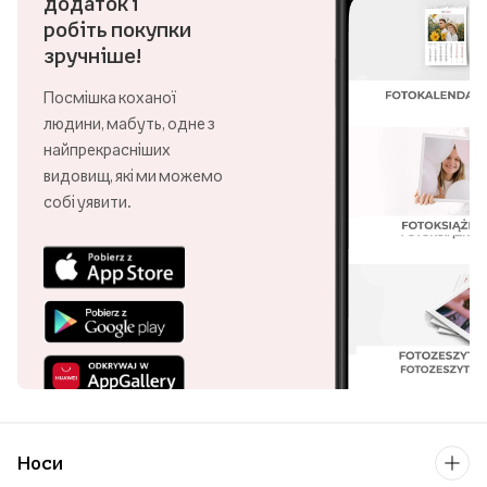
додаток і
робіть покупки
зручніше!
Посмішка коханої
людини, мабуть, одне з
найпрекрасніших
видовищ, які ми можемо
собі уявити.
Носи