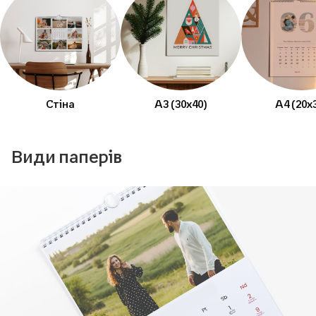
Стіна
А3 (30x40)
А4 (20x
Види паперів