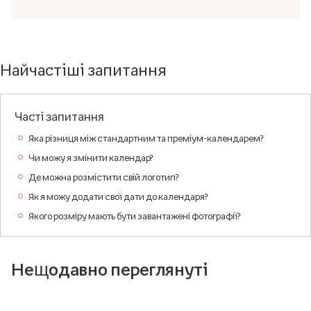
Найчастіші запитання
Часті запитання
Яка різниця між стандартним та преміум-календарем?
Чи можу я змінити календар?
Де можна розмістити свій логотип?
Як я можу додати свої дати до календаря?
Якого розміру мають бути завантажені фотографії?
Нещодавно переглянуті