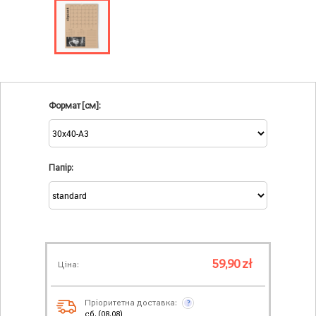
Формат [см]:
Папір:
59,90 zł
Ціна:
Пріоритетна доставка:
?
сб. (08.08)