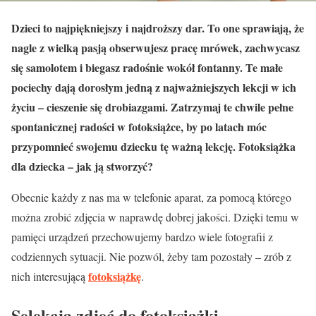
Dzieci to najpiękniejszy i najdroższy dar. To one sprawiają, że
nagle z wielką pasją obserwujesz pracę mrówek, zachwycasz
się samolotem i biegasz radośnie wokół fontanny. Te małe
pociechy dają dorosłym jedną z najważniejszych lekcji w ich
życiu – cieszenie się drobiazgami. Zatrzymaj te chwile pełne
spontanicznej radości w fotoksiążce, by po latach móc
przypomnieć swojemu dziecku tę ważną lekcję. Fotoksiążka
dla dziecka – jak ją stworzyć?
Obecnie każdy z nas ma w telefonie aparat, za pomocą którego
można zrobić zdjęcia w naprawdę dobrej jakości. Dzięki temu w
pamięci urządzeń przechowujemy bardzo wiele fotografii z
codziennych sytuacji. Nie pozwól, żeby tam pozostały – zrób z
fotoksiążkę
nich interesującą
.
Selekcja zdjęć do fotoksiążki