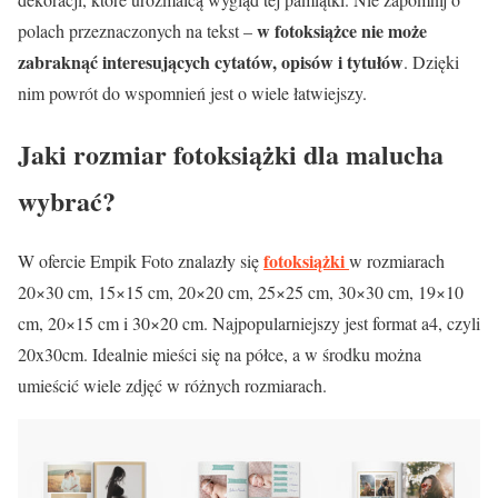
w fotoksiążce nie może
polach przeznaczonych na tekst –
zabraknąć interesujących cytatów, opisów i tytułów
. Dzięki
nim powrót do wspomnień jest o wiele łatwiejszy.
Jaki rozmiar fotoksiążki dla malucha
wybrać?
fotoksiążki
W ofercie Empik Foto znalazły się
w rozmiarach
20×30 cm, 15×15 cm, 20×20 cm, 25×25 cm, 30×30 cm, 19×10
cm, 20×15 cm i 30×20 cm. Najpopularniejszy jest format a4, czyli
20x30cm. Idealnie mieści się na półce, a w środku można
umieścić wiele zdjęć w różnych rozmiarach.