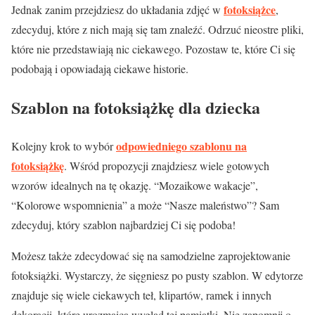
fotoksiążce
Jednak zanim przejdziesz do układania zdjęć w
,
zdecyduj, które z nich mają się tam znaleźć. Odrzuć nieostre pliki,
które nie przedstawiają nic ciekawego. Pozostaw te, które Ci się
podobają i opowiadają ciekawe historie.
Szablon na fotoksiążkę dla dziecka
odpowiedniego szablonu na
Kolejny krok to wybór
fotoksiążkę
. Wśród propozycji znajdziesz wiele gotowych
wzorów idealnych na tę okazję. “Mozaikowe wakacje”,
“Kolorowe wspomnienia” a może “Nasze maleństwo”? Sam
zdecyduj, który szablon najbardziej Ci się podoba!
Możesz także zdecydować się na samodzielne zaprojektowanie
fotoksiążki. Wystarczy, że sięgniesz po pusty szablon. W edytorze
znajduje się wiele ciekawych teł, klipartów, ramek i innych
dekoracji, które urozmaicą wygląd tej pamiątki. Nie zapomnij o