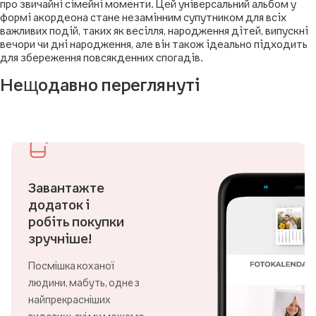
Збережіть свої найприємніші спогади у зручному
компактному форматі. Цей фотоальбом у формі акордеона –
це довговічна пам'ять, яка нагадує як про найособливіші, так і
про звичайні сімейні моменти. Цей універсальний альбом у
формі акордеона стане незамінним супутником для всіх
важливих подій, таких як весілля, народження дітей, випускні
вечори чи дні народження, але він також ідеально підходить
для збереження повсякденних спогадів.
Нещодавно переглянуті
Завантажте
додаток і
робіть покупки
зручніше!
Посмішка коханої