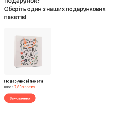
У вас вже є ідея, як упакувати
подарунок?
Оберіть один з наших подарункових
пакетів!
Подарункові пакети
вже з
7,83 злотих
Замовлення