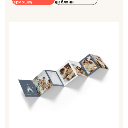
5
щоб замовити проєкт
Створіть губну
Переглянути
гармошку
шаблони