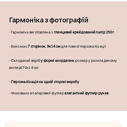
Гармоніка з фотографій
- Гармоніка виготовлена з
глянцевий крейдований папір 250 г
- Воно має
7 сторінок, 9x14 см
для повної персоналізації
- Складаний виріб
у формі акордеона
, розмір у розкладеному
вигляді 70x14 см
-
Персоналізація на одній стороні виробу
- Упаковано в паперовий футляр
елегантний футляр-рукав