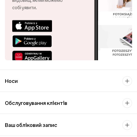
людини, мабуть, одне з
найпрекрасніших
видовищ, які ми можемо
собі уявити.
Носи
Обслуговування клієнтів