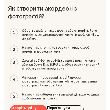
Як створити акордеон з
фотографій?
Оберіть шаблон акордеона або створіть його
1
повністю з нуля, використовуючи шаблон «Ваш
дизайн».
Натисніть кнопку «створити товар», щоб
2
перейти до редактора
Додайте 7 фотографій з вашого комп'ютера
3
або альбому Empik Foto, щоб створити власний
альбом у стилі акордеона
Автоматично завершіть свій проєкт
4
фотографіями або налаштуйте розташування
фотографій самостійно
Натисніть «зберегти» та перейдіть до кошика,