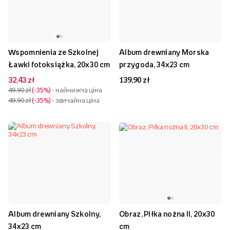
Wspomnienia ze Szkolnej
Album drewniany Morska
Ławki fotoksiążka, 20x30 cm
przygoda, 34x23 cm
32,43 zł
139,90 zł
49,90 zł
-35%
- найнижча ціна
49,90 zł
-35%
- звичайна ціна
Album drewniany Szkolny,
Obraz, Piłka nożna II, 20x30
34x23 cm
cm