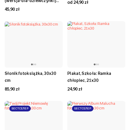
(wersja-dla-dziewczynki)
od 24,90 zł
bez zdjęć fotoksiążka, 20x20
45,90 zł
cm
Słonik fotoksiążka, 30x30
Plakat, Szkoła: Ramka
cm
chłopiec, 21x30
85,90 zł
24,90 zł
БЕСТСЕЛЕР
БЕСТСЕЛЕР