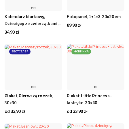
Kalendarz biurkowy,
Fotopanel, 1+1=3, 20x20 cm
Dziecięcy ze zwierzątkami,
89,90 zł
22x10 cm
34,90 zł
БЕСТСЕЛЕР
НОВИНКА
Plakat, Pierwszy roczek,
Plakat, Little Princess -
30x30
lastryko, 30x40
od 33,90 zł
od 33,90 zł