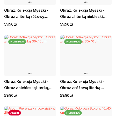
Obraz, Kolekcja Myszki -
Obraz, Kolekcja Myszki -
Obraz z literką różowy,
Obraz z literką niebieski,
30x40 cm
30x40 cm
59,90 zł
59,90 zł
НОВИНКА
НОВИНКА
Obraz, Kolekcja Myszki -
Obraz, Kolekcja Myszki -
Obraz z niebieską literką,
Obraz z różową literką,
30x40 cm
30x40 cm
59,90 zł
59,90 zł
АКЦІЯ
НОВИНКА