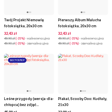
Twój Projekt Niemowlę
Pierwszy Album Malucha
fotoksiążka, 20x30 cm
fotoksiążka, 20x30 cm
32,43 zł
32,43 zł
49,90 zł
-35%
- найнижча ціна
49,90 zł
-35%
- найнижча ціна
49,90 zł
-35%
- звичайна ціна
49,90 zł
-35%
- звичайна ціна
БЕСТСЕЛЕР
Leśne przygody (wersja-dla-
Plakat, Scooby Doo: Kudłaty,
chłopca) bez zdjęć
21x30
fotoksiążka, 20x20 cm