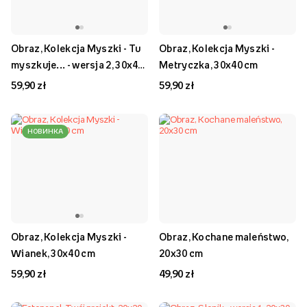
Obraz, Kolekcja Myszki - Tu
Obraz, Kolekcja Myszki -
myszkuje... - wersja 2, 30x40
Metryczka, 30x40 cm
cm
59,90 zł
59,90 zł
НОВИНКА
Obraz, Kolekcja Myszki -
Obraz, Kochane maleństwo,
Wianek, 30x40 cm
20x30 cm
59,90 zł
49,90 zł