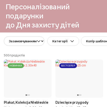
Персоналізований
подарунки
до Дня захисту дітей
Категорії
Колір шабло
500
продуктів
НОВИНКА
БЕСТСЕЛЕР
Plakat, Kolekcja Niebieskie
Dziecięce przygody