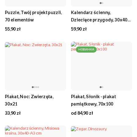
Puzzle, Twój projekt puzzli,
Kalendarz ścienny,
70 elementów
Dziecięce przygody, 30x40-
A3 cm
55,90 zł
59,90 zł
НОВИНКА
Plakat, Noc: Zwierzęta,
Plakat, Słonik - plakat
30x21
pamiątkowy, 70x100
33,90 zł
od 84,90 zł