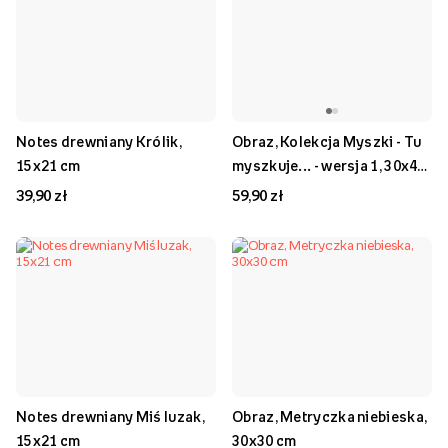
Notes drewniany Królik,
Obraz, Kolekcja Myszki - Tu
15x21 cm
myszkuje... - wersja 1, 30x40
cm
39,90 zł
59,90 zł
Notes drewniany Miś luzak,
Obraz, Metryczka niebieska,
15x21 cm
30x30 cm