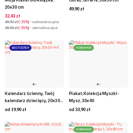
20x30 cm
49,90 zł
32,43 zł
49,90 zł
-35%
- найнижча ціна
49,90 zł
-35%
- звичайна ціна
БЕСТСЕЛЕР
НОВИНКА
Kalendarz ścienny, Twój
Plakat, Kolekcja Myszki -
kalendarz dziecięcy, 20x30-
Mysz, 30x40
A4 cm
od 19,90 zł
od 33,90 zł
НОВИНКА