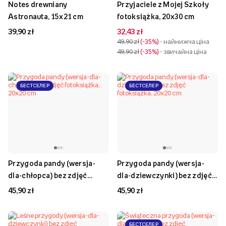
Notes drewniany
Przyjaciele z Mojej Szkoły
Astronauta, 15x21 cm
fotoksiążka, 20x30 cm
39,90 zł
32,43 zł
49,90 zł
-35%
- найнижча ціна
49,90 zł
-35%
- звичайна ціна
БЕСТСЕЛЕР
БЕСТСЕЛЕР
Przygoda pandy (wersja-
Przygoda pandy (wersja-
dla-chłopca) bez zdjęć
dla-dziewczynki) bez zdjęć
fotoksiążka, 20x20 cm
fotoksiążka, 20x20 cm
45,90 zł
45,90 zł
БЕСТСЕЛЕР