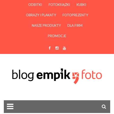
ODBITKI
FOTOKSIĄŻKI
KUBKI
OBRAZY I PLAKATY
FOTOPREZENTY
NASZE PRODUKTY
DLA FIRM
PROMOCJE