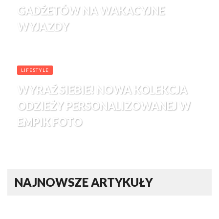
GADŻETÓW NA WAKACYJNE
WYJAZDY
LIFESTYLE
WYRAŹ SIEBIE! NOWA KOLEKCJA
ODZIEŻY PERSONALIZOWANEJ W
EMPIK FOTO
NAJNOWSZE ARTYKUŁY