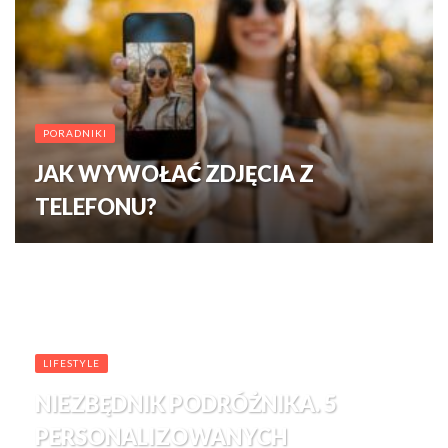
PORADNIKI
JAK WYWOŁAĆ ZDJĘCIA Z
TELEFONU?
LIFESTYLE
NIEZBĘDNIK PODRÓŻNIKA. 5
PERSONALIZOWANYCH