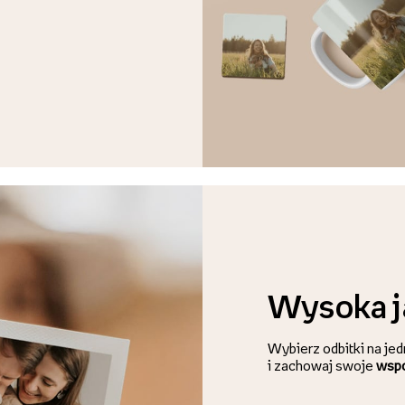
Wysoka j
Wybierz odbitki na je
i zachowaj swoje
wspo