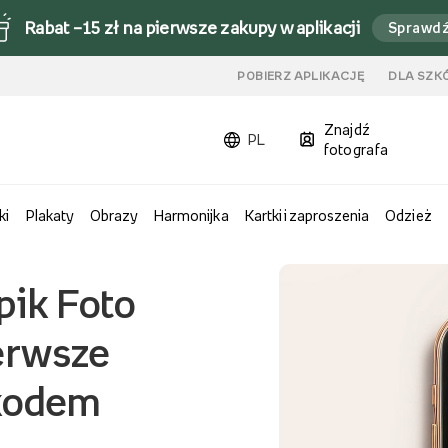
Rabat –15 zł na pierwsze zakupy w aplikacji
Sprawd
u
POBIERZ APLIKACJĘ
DLA SZK
Znajdź
PL
fotografa
ki
Plakaty
Obrazy
Harmonijka
Kartki i zaproszenia
Odzież
pik Foto
erwsze
 kodem