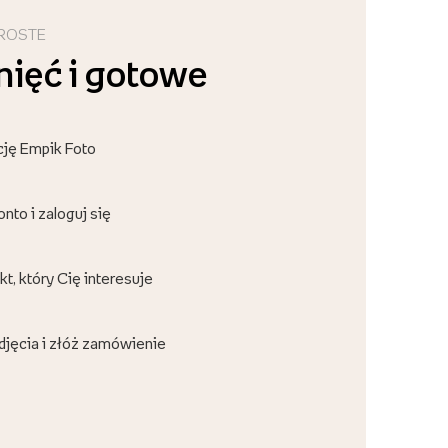
PROSTE
knięć i gotowe
cję Empik Foto
nto i zaloguj się
t, który Cię interesuje
djęcia i złóż zamówienie