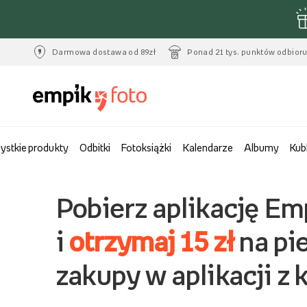
Darmowa dostawa od 89zł
Ponad 21 tys. punktów odbior
ystkie produkty
Odbitki
Fotoksiążki
Kalendarze
Albumy
Kub
Pobierz aplikację Em
i
otrzymaj 15 zł
na pi
zakupy w aplikacji z