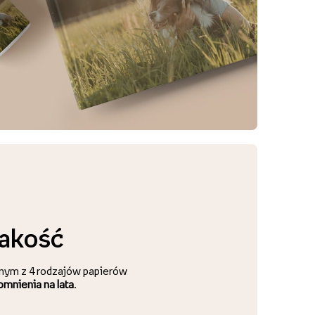
akość
dnym z 4 rodzajów papierów
mnienia na lata
.