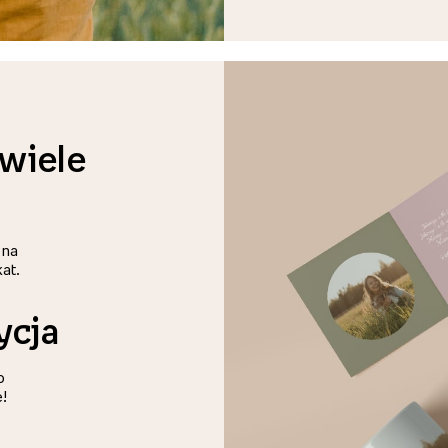
 wiele
 na
at.
ycja
o
e!