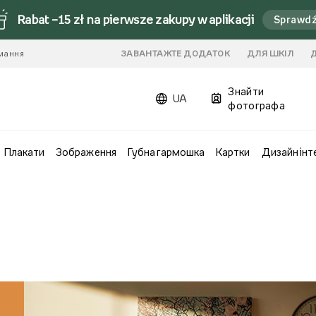
Rabat –15 zł na pierwsze zakupy w aplikacji
Sprawd
имання
ЗАВАНТАЖТЕ ДОДАТОК
ДЛЯ ШКІЛ
Знайти
UA
фотографа
Плакати
Зображення
Губна гармошка
Картки
Дизайн інт