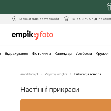
Безкоштовна доставка від
Понад 21 тис. пунктів отр
и
Відрахування
Фотокниги
Календарі
Альбоми
Кружки
empikfoto.pl
Wystrój wnętrz
Dekoracje ścienne
Настінні прикраси