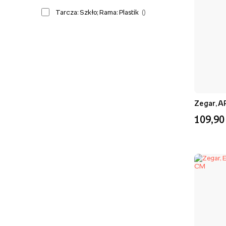
Tarcza: Szkło; Rama: Plastik
(
)
Zegar, A
109,90 