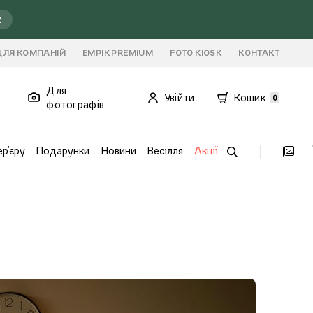
ź
ДЛЯ КОМПАНІЙ
EMPIK PREMIUM
FOTO KIOSK
КОНТАКТ
Для
Увійти
Кошик
0
фотографів
ер'єру
Подарунки
Новини
Весілля
Акції