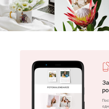
За
ро
Пос
одне