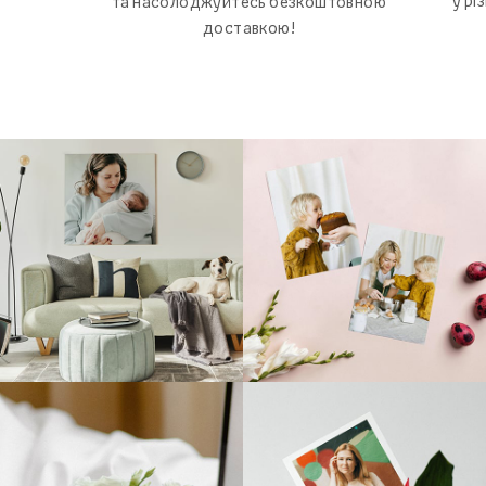
у рі
та насолоджуйтесь безкоштовною
доставкою!