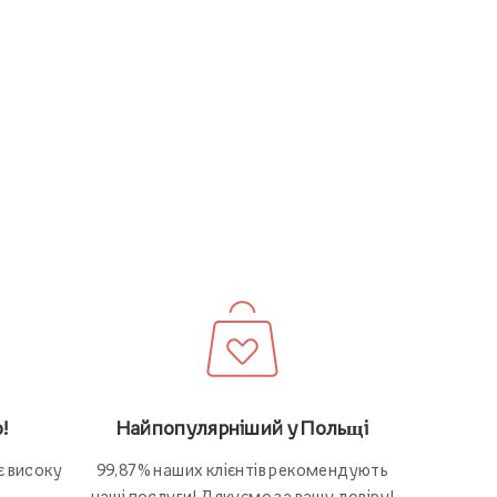
Найпопулярніший у Польщі
!
99,87% наших клієнтів рекомендують
є високу
наші послуги! Дякуємо за вашу довіру!