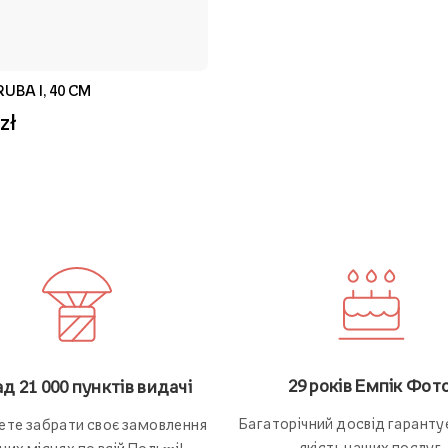
RUBA I, 40 CM
zł
29 років Емпік Фото
д 21 000 пунктів видачі
Багаторічний досвід гаранту
ете забрати своє замовлення
якість наших послуг.