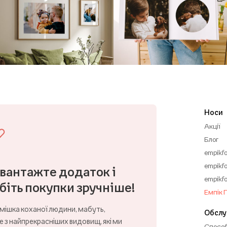
Носи
Акції
Блог
empikfo
empikfo
вантажте додаток і
empikfo
біть покупки зручніше!
Емпік 
мішка коханої людини, мабуть,
Обслу
 з найпрекрасніших видовищ, які ми
Способ