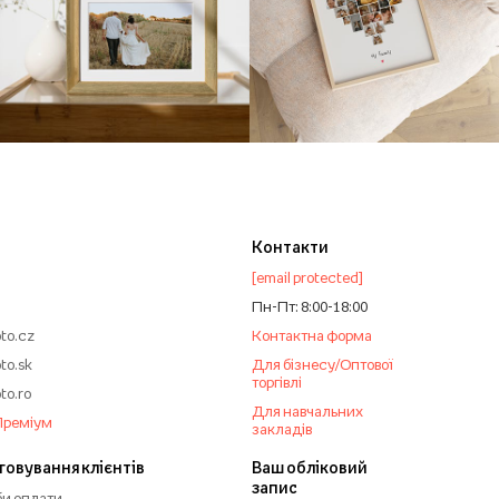
Контакти
[email protected]
Пн-Пт: 8:00-18:00
to.cz
Контактна форма
to.sk
Для бізнесу/Оптової
торгівлі
to.ro
Для навчальних
Преміум
закладів
говування клієнтів
Ваш обліковий
запис
и оплати