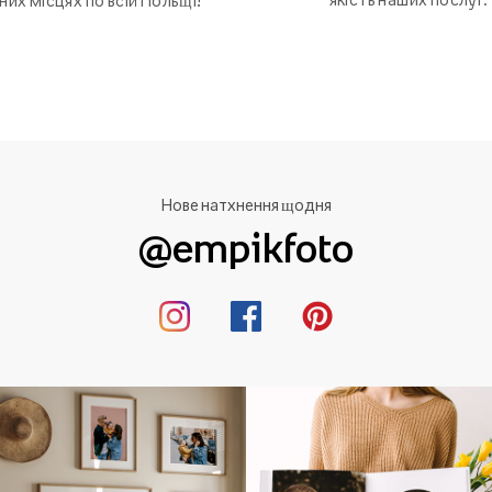
зних місцях по всій Польщі!
Нове натхнення щодня
@empikfoto