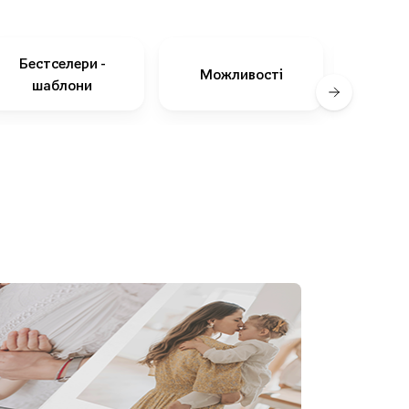
Бестселери -
Можливості
Як про
шаблони