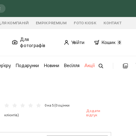
ź
ДЛЯ КОМПАНІЙ
EMPIK PREMIUM
FOTO KIOSK
КОНТАКТ
Для
Увійти
Кошик
0
фотографів
ер'єру
Подарунки
Новини
Весілля
Акції
0 на 5 (
0 оцінки
Додати
клієнтів
)
відгук