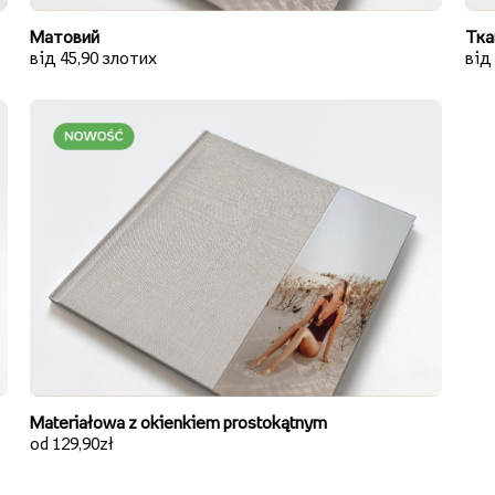
Матовий
Тка
від 45,90 злотих
від
Materiałowa z okienkiem prostokątnym
od 129,90zł