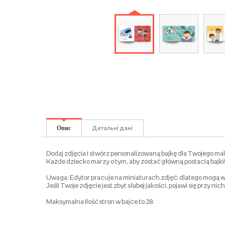
Опис
Детальні дані
Dodaj zdjęcia i stwórz personalizowaną bajkę dla Twojego ma
Każde dziecko marzy o tym, aby zostać główną postacią bajki!
Uwaga: Edytor pracuje na miniaturach zdjęć, dlatego mogą w
Jeśli Twoje zdjęcie jest zbyt słabej jakości, pojawi się przy n
Maksymalna ilość stron w bajce to 28.