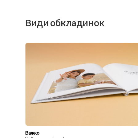
Види обкладинок
Важко