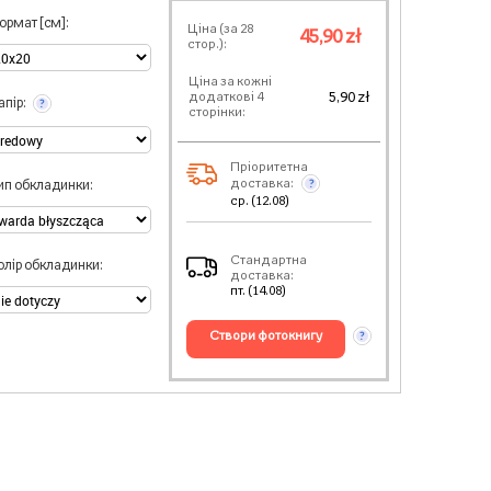
ормат [см]:
Ціна (за
28
45,90 zł
стор.):
Ціна за кожні
5,90 zł
додаткові 4
апір:
?
сторінки:
Пріоритетна
доставка:
ип обкладинки:
?
ср. (12.08)
Стандартна
олір обкладинки:
доставка:
пт. (14.08)
створи фотокнигу
?