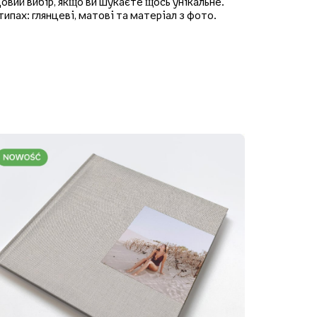
овий вибір, якщо ви шукаєте щось унікальне.
 типах: глянцеві, матові та матеріал з фото.