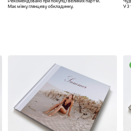
Рекомендовано при покупці великих партій.
Чуд
Має м'яку глянцеву обкладинку.
У 3