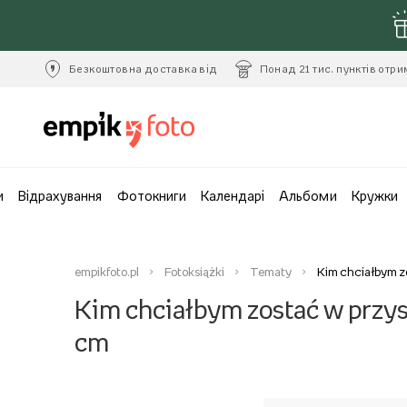
Безкоштовна доставка від
Понад 21 тис. пунктів отр
и
Відрахування
Фотокниги
Календарі
Альбоми
Кружки
empikfoto.pl
Fotoksiążki
Tematy
Kim chciałbym zo
Kim chciałbym zostać w przysz
cm