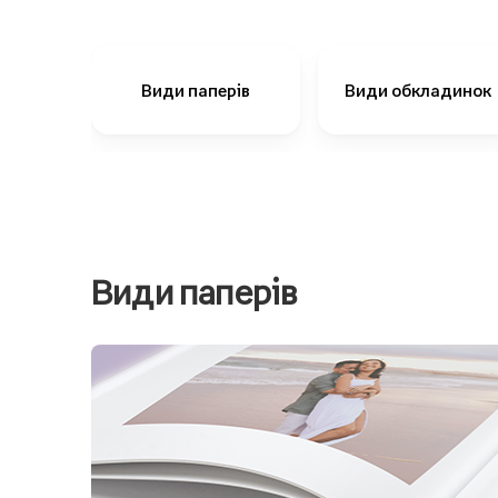
Види паперів
Види обкладинок
Види паперів