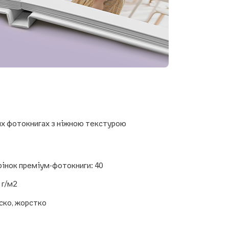
их фотокнигах з ніжною текстурою
рінок преміум-фотокниги: 40
 г/м2
ско, жорстко