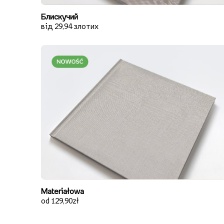
Блискучий
від 29,94 злотих
Materiałowa
od 129,90zł