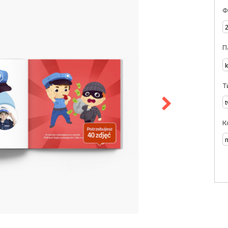
Ф
П
Т
К