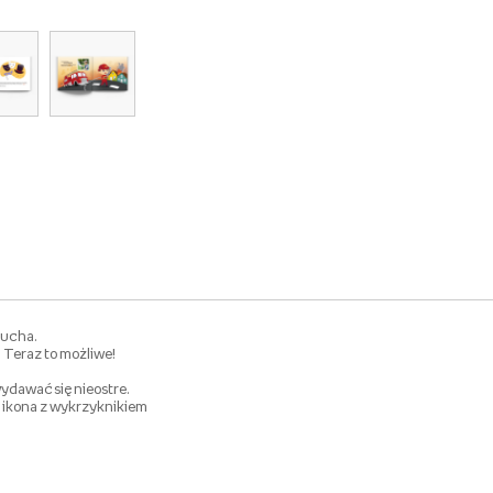
lucha.
 Teraz to możliwe!
ydawać się nieostre.
ich ikona z wykrzyknikiem