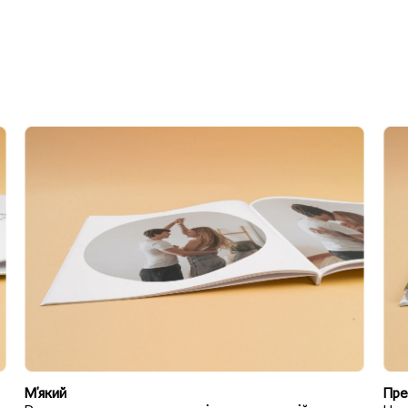
М'який
Пре