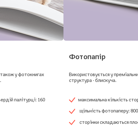
Фотопапір
а також у фотокнигах
Використовується у преміальн
.
структура - блискуча.
ердій палітурці: 160
максимальна кількість сто
щільність фотопаперу: 800
сторінки складаються пло