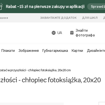
Rabat –15 zł na pierwsze zakupy w aplikacji
Sprawd
имання
ЗАВАНТАЖТЕ ДОДАТОК
ДЛЯ ШКІЛ
Знайти
UA
фотографа
Плакати
Зображення
Губна гармошка
Картки
Дизайн інт
stać w przyszłości - chłopiec fotoksiążka, 20x20 cm
łości - chłopiec fotoksiążka, 20x20