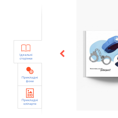
Ідеальні
сторінки
Прикладні
фони
Прикладні
кліпарти