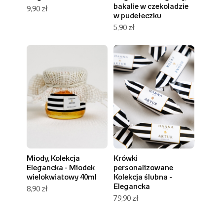
bakalie w czekoladzie
9,90 zł
w pudełeczku
5,90 zł
Miody, Kolekcja
Krówki
Elegancka - Miodek
personalizowane
wielokwiatowy 40ml
Kolekcja ślubna -
Elegancka
8,90 zł
79,90 zł