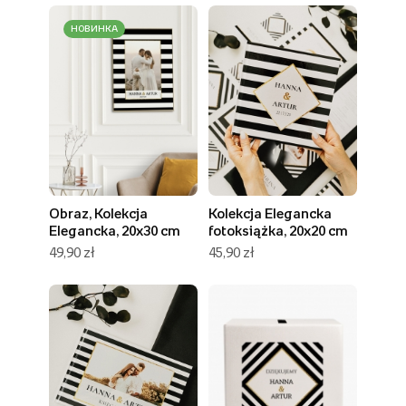
НОВИНКА
Obraz, Kolekcja
Kolekcja Elegancka
Elegancka, 20x30 cm
fotoksiążka, 20x20 cm
49,90 zł
45,90 zł