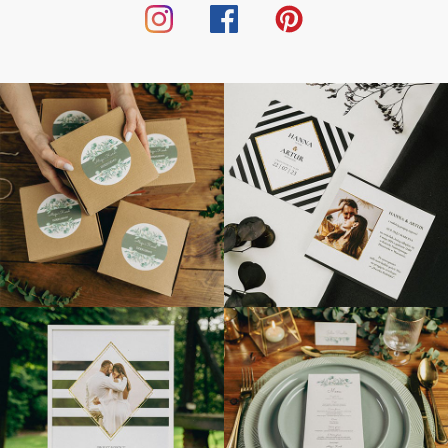
ви вже знаєте, що плануєте елегантне весілля, оберіть
канцелярське приладдя з нашої колекції! Елегантні картки
з місцями та весільні запрошення обов'язково зачарують
ваших гостей.