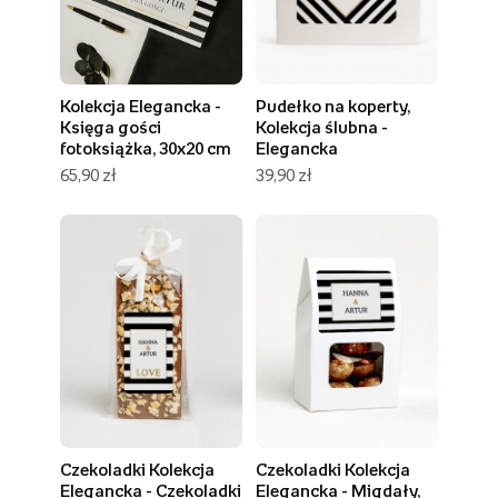
Kolekcja Elegancka -
Pudełko na koperty,
Księga gości
Kolekcja ślubna -
fotoksiążka, 30x20 cm
Elegancka
65,90 zł
39,90 zł
Czekoladki Kolekcja
Czekoladki Kolekcja
Elegancka - Czekoladki
Elegancka - Migdały,