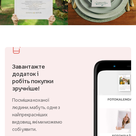
Завантажте
додаток і
робіть покупки
зручніше!
Посмішка коханої
людини, мабуть, одне з
найпрекрасніших
видовищ, які ми можемо
собі уявити.