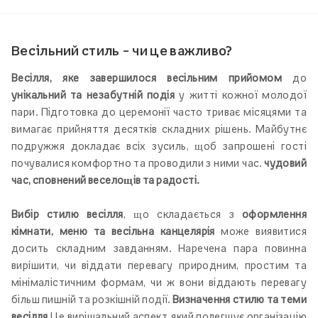
Весільний стиль – чи це важливо?
Весілля, яке завершилося весільним прийомом
до
унікальний та незабутній
подія
у житті кожної молодої
пари. Підготовка до церемонії часто триває місяцями та
вимагає прийняття десятків складних рішень. Майбутнє
подружжя докладає всіх зусиль, щоб запрошені гості
почувалися комфортно та проводили з ними час.
чудовий
час, сповнений веселощів та радості.
Вибір стилю весілля
, що складається з
оформлення
кімнати, меню та весільна канцелярія
може виявитися
досить складним завданням. Наречена пара повинна
вирішити, чи віддати перевагу природним, простим та
мінімалістичним формам, чи ж вони віддають перевагу
більш пишній та розкішній події.
Визначення стилю та теми
весілля
Це вирішальний аспект, який полегшує організацію