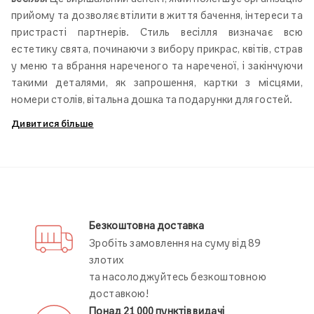
прийому та дозволяє втілити в життя бачення, інтереси та
пристрасті партнерів. Стиль весілля визначає всю
естетику свята, починаючи з вибору прикрас, квітів, страв
у меню та вбрання нареченого та нареченої, і закінчуючи
такими деталями, як запрошення, картки з місцями,
номери столів, вітальна дошка та подарунки для гостей.
Дивитися більше
Елегантне весілля
Багато пар вирішують мати цей пристрій
весілля в
елегантному стилі
Для прийому вона обирає
ексклюзивний ресторан, розкішну бальну залу або
романтичний маєток з елегантним, привабливим
Безкоштовна доставка
декором. Такі прикраси, як яскраві квіти, кришталеві
Зробіть замовлення на суму від 89
люстри, ліхтарі, довгі свічки, білі скатертини та
злотих
порцеляновий посуд, є невід'ємними елементами
та насолоджуйтесь безкоштовною
елегантного весілля.
доставкою!
Понад 21 000 пунктів видачі