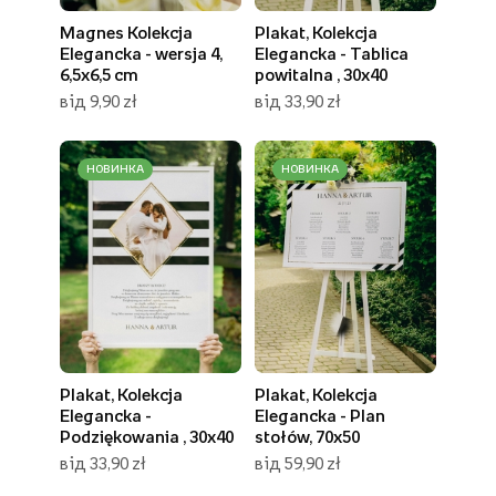
Magnes Kolekcja
Plakat, Kolekcja
Elegancka - wersja 4,
Elegancka - Tablica
6,5x6,5 cm
powitalna , 30x40
від 9,90 zł
від 33,90 zł
НОВИНКА
НОВИНКА
Plakat, Kolekcja
Plakat, Kolekcja
Elegancka -
Elegancka - Plan
Podziękowania , 30x40
stołów, 70x50
від 33,90 zł
від 59,90 zł