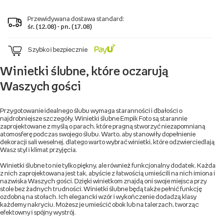
Przewidywana dostawa standard:
śr. (12.08) - pn. (17.08)
Szybko i bezpiecznie
Winietki ślubne, które oczarują
Waszych gości
Przygotowanie idealnego ślubu wymaga staranności i dbałości o
najdrobniejsze szczegóły. Winietki ślubne Empik Foto są starannie
zaprojektowane z myślą o parach, które pragną stworzyć niezapomnianą
atomosferę podczas swojego ślubu. Warto, aby stanowiły dopełnienie
dekoracji sali weselnej, dlatego warto wybrać winietki, które odzwierciedlają
Wasz styl i klimat przyjęcia.
Winietki ślubne to nie tylko piękny, ale również funkcjonalny dodatek. Każda
z nich zaprojektowana jest tak, abyście z łatwością umieścili na nich imiona i
nazwiska Waszych gości. Dzięki winietkom znajdą oni swoje miejsca przy
stole bez żadnych trudności. Winietki ślubne będą także pełnić funkcję
ozdobną na stołach. Ich elegancki wzór i wykończenie dodadzą klasy
każdemy nakryciu. Możesz je umieścić obok lub na talerzach, tworząc
efektowny i spójny wystrój.