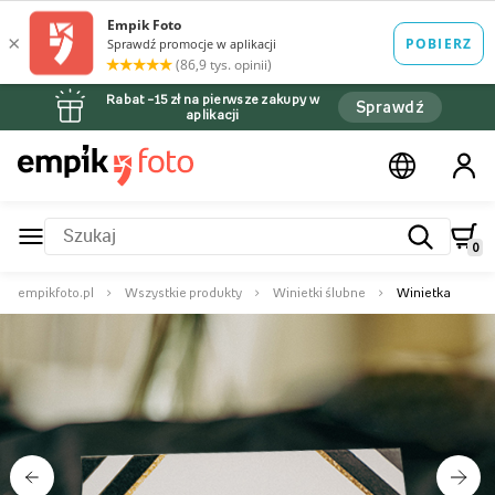
Rabat –15 zł na pierwsze zakupy w
Sprawdź
aplikacji
0
empikfoto.pl
Wszystkie produkty
Winietki ślubne
Winietka