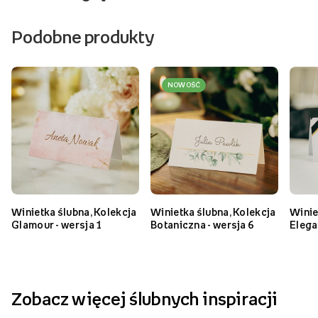
Ostatnio oglądane
Podobne produkty
NOWOŚĆ
Winietka ślubna, Kolekcja
Winietka ślubna, Kolekcja
Winie
Glamour - wersja 1
Botaniczna - wersja 6
Elega