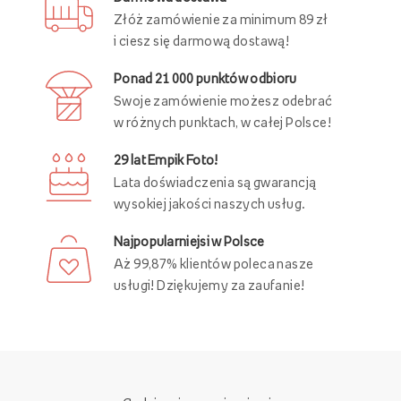
Darmowa dostawa
Złóż zamówienie za minimum 89 zł
i ciesz się darmową dostawą!
Ponad 21 000 punktów odbioru
Swoje zamówienie możesz odebrać
w różnych punktach, w całej Polsce!
29 lat Empik Foto!
Lata doświadczenia są gwarancją
wysokiej jakości naszych usług.
Najpopularniejsi w Polsce
Aż 99,87% klientów poleca nasze
usługi! Dziękujemy za zaufanie!