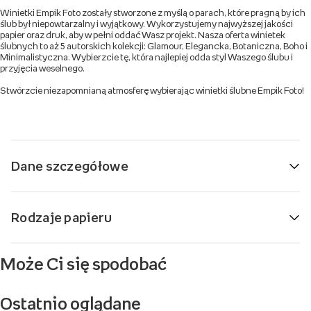
Winietki Empik Foto zostały stworzone z myślą o parach, które pragną by ich
ślub był niepowtarzalny i wyjątkowy. Wykorzystujemy najwyższej jakości
papier oraz druk, aby w pełni oddać Wasz projekt. Nasza oferta winietek
ślubnych to aż 5 autorskich kolekcji: Glamour, Elegancka, Botaniczna, Boho i
Minimalistyczna. Wybierzcie tę, która najlepiej odda styl Waszego ślubu i
przyjęcia weselnego.
Stwórzcie niezapomnianą atmosferę wybierając winietki ślubne Empik Foto!
Dane szczegółowe
Rodzaje papieru
Może Ci się spodobać