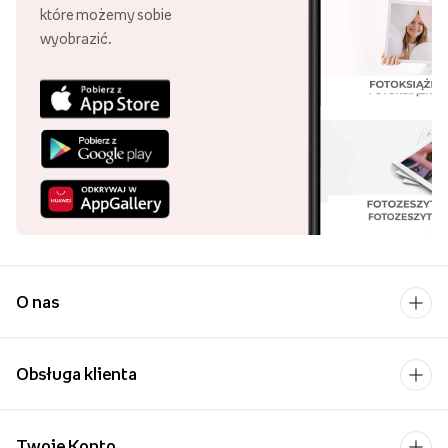
Uśmiech bliskiej osoby to
chyba jeden z
piękniejszych widoków,
które możemy sobie
wyobrazić.
O nas
Obsługa klienta