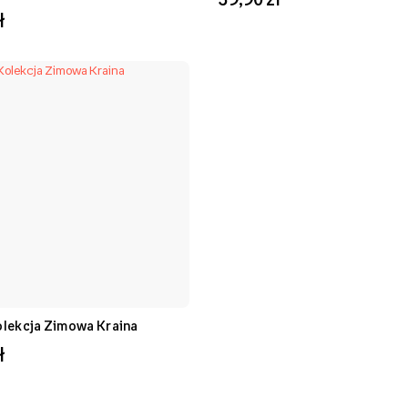
ł
olekcja Zimowa Kraina
ł