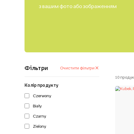
з вашим фото або зображенням
Фільтри
Очистити фільтри
10
продук
Колір продукту
Czerwony
Biały
Czarny
Zielony