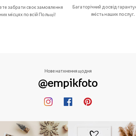
Багаторічний досвід гаранту
ете забрати своє замовлення
якість наших послуг.
зних місцях по всій Польщі!
Нове натхнення щодня
@empikfoto