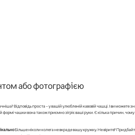
нтом або фотографією
іша? Відповідь проста – у вашій улюбленій кавовій чашці. І ви можете зн
 формі чашки вона також приємно зігріє ваші руки. Є кілька причин, чому
нікально
Більше ніколи колега не вкраде вашу кружку. Не вірите? Придбайт