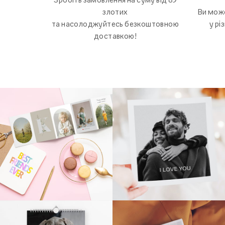
Ви мож
злотих
у рі
та насолоджуйтесь безкоштовною
доставкою!