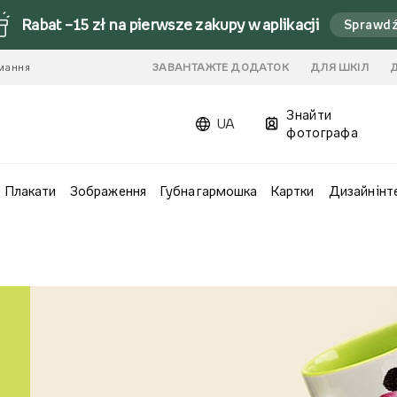
Rabat –15 zł na pierwsze zakupy w aplikacji
Sprawd
имання
ЗАВАНТАЖТЕ ДОДАТОК
ДЛЯ ШКІЛ
Знайти
UA
фотографа
Плакати
Зображення
Губна гармошка
Картки
Дизайн інт