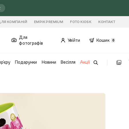
ź
ДЛЯ КОМПАНІЙ
EMPIK PREMIUM
FOTO KIOSK
КОНТАКТ
Для
Увійти
Кошик
0
фотографів
ер'єру
Подарунки
Новини
Весілля
Акції