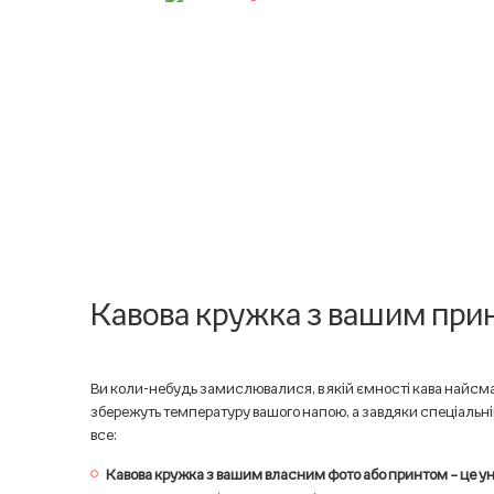
Кавова кружка з вашим при
Ви коли-небудь замислювалися, в якій ємності кава найсмачн
збережуть температуру вашого напою, а завдяки спеціальній
все:
Кавова кружка з вашим власним фото або принтом – це у