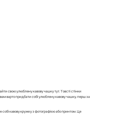
айти свою улюблену кавову чашку тут. Товсті стінки
 вам варто придбати собі улюблену кавову чашку, перш за
е собі кавову кружку з фотографією або принтом. Це