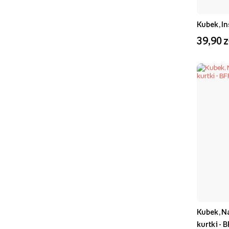
Kubek, I
39,90 z
Kubek, N
kurtki - 