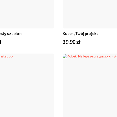
usty szablon
Kubek, Twój projekt
ł
39,90 zł