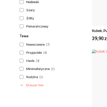
Niebieski
Szary
Żółty
Pomarańczowy
Kubek, P
Тема
39,90 z
Nowoczesne
(
7
)
Przyjaciele
(
4
)
Hasła
(
4
)
Minimalistyczne
(
1
)
Rodzina
(
1
)
Більше тем