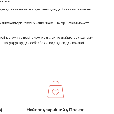
 колег.
день, ця кавова чашка ідеально підійде. Тут на вас чекають
ізних кольорів кавових чашок на ваш вибір. Тож ви можете
кліпартом та створіть кружку, яку ви не знайдете в жодному
 кавову кружку для себе або як подарунок для коханої
Найпопулярніший у Польщі
!