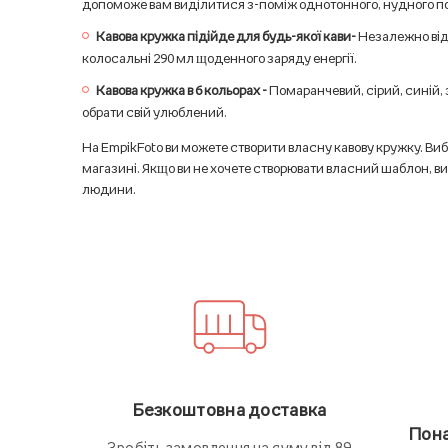
допоможе вам виділитися з-поміж однотонного, нудного по
Кавова кружка підійде для будь-якої кави-
Незалежно від 
колосальні 290 мл щоденного заряду енергії.
Кавова кружка в 6 кольорах -
Помаранчевий, сірий, синій, 
обрати свій улюблений.
На EmpikFoto ви можете створити власну кавову кружку. Виб
магазині. Якщо ви не хочете створювати власний шаблон, ви
людини.
Безкоштовна доставка
Пона
Зробіть замовлення на суму від 89