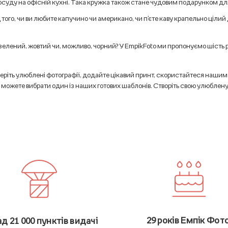
суду на офісній кухні. Така кружка також стане чудовим подарунком для
того, чи ви любите капучино чи американо, чи п'єте каву крапельно цілий 
зелений, жовтий чи, можливо, чорний? У EmpikFoto ми пропонуємо шість р
еріть улюблені фотографії, додайте цікавий принт, скористайтеся нашим 
 можете вибрати один із наших готових шаблонів. Створіть свою улюблену
29 років Емпік Фото
д 21 000 пунктів видачі