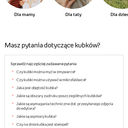
Dla mamy
Dla taty
Dla dzie
Masz pytania dotyczące kubków?
Sprawdź najczęściej zadawane pytania
Czy kubki można myć w zmywarce?
Czy kubki można używać w mikrofalówce?
Jaka jest objętość kubka?
Jakie są obszary zadruku poszczegółnych kubków?
Jakie są wymagania techniczne dot. przesyłanego zdjęcia
do edytora?
Jakie są wymiary kubka?
Czy na dnie kubka jest stempel?