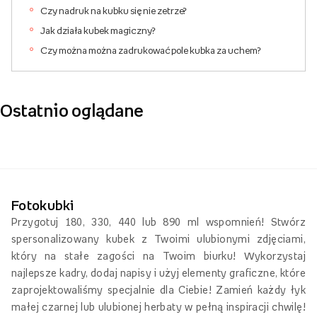
Czy nadruk na kubku się nie zetrze?
Jak działa kubek magiczny?
Czy można można zadrukować pole kubka za uchem?
Ostatnio oglądane
Fotokubki
Przygotuj 180, 330, 440 lub 890 ml wspomnień! Stwórz
spersonalizowany kubek z Twoimi ulubionymi zdjęciami,
który na stałe zagości na Twoim biurku! Wykorzystaj
najlepsze kadry, dodaj napisy i użyj elementy graficzne, które
zaprojektowaliśmy specjalnie dla Ciebie! Zamień każdy łyk
małej czarnej lub ulubionej herbaty w pełną inspiracji chwilę!