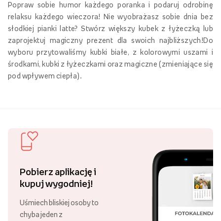
Popraw sobie humor każdego poranka i podaruj odrobinę
relaksu każdego wieczora! Nie wyobrażasz sobie dnia bez
słodkiej pianki latte? Stwórz większy kubek z łyżeczką lub
zaprojektuj magiczny prezent dla swoich najbliższych!Do
wyboru przytowaliśmy kubki białe, z kolorowymi uszami i
środkami, kubki z łyżeczkami oraz magiczne (zmieniające się
pod wpływem ciepła).
Pobierz aplikację i
kupuj wygodniej!
Uśmiech bliskiej osoby to
chyba jeden z