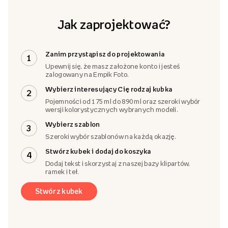
Jak zaprojektować?
Zanim przystąpisz do projektowania
1
Upewnij się, że masz założone konto i jesteś
zalogowany na Empik Foto.
Wybierz interesujący Cię rodzaj kubka
2
Pojemności od 175 ml do 890 ml oraz szeroki wybór
wersji kolorystycznych wybranych modeli.
Wybierz szablon
3
Szeroki wybór szablonów na każdą okazję.
Stwórz kubek i dodaj do koszyka
4
Dodaj tekst i skorzystaj z naszej bazy klipartów,
ramek i teł.
Stwórz kubek