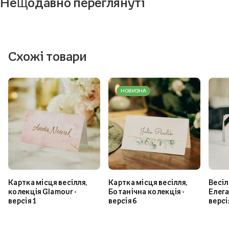
Нещодавно переглянуті
Схожі товари
НОВИЗНА
Картка місця весілля,
Картка місця весілля,
Весіл
колекція Glamour -
Ботанічна колекція -
Елега
версія 1
версія 6
версі