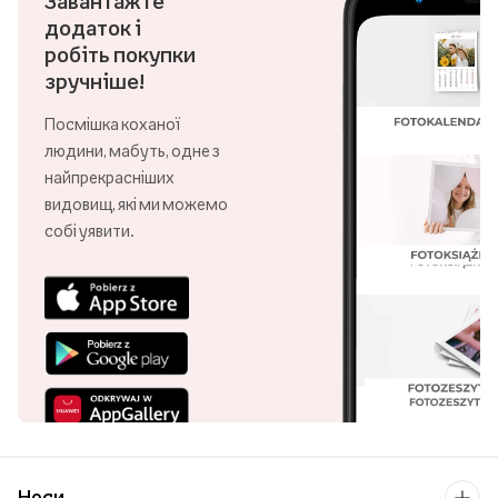
Завантажте
додаток і
робіть покупки
зручніше!
Посмішка коханої
людини, мабуть, одне з
найпрекрасніших
видовищ, які ми можемо
собі уявити.
Носи