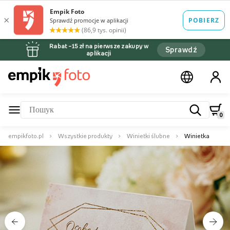
Rabat –15 zł na pierwsze zakupy w
Sprawdź
aplikacji
0
empikfoto.pl
Wszystkie produkty
Winietki ślubne
Winietka