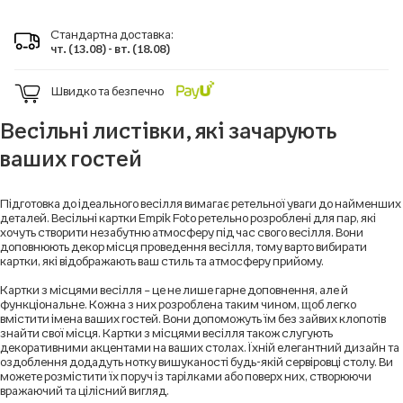
Стандартна доставка:
чт. (13.08) - вт. (18.08)
Швидко та безпечно
Весільні листівки, які зачарують
ваших гостей
Підготовка до ідеального весілля вимагає ретельної уваги до найменших
деталей. Весільні картки Empik Foto ретельно розроблені для пар, які
хочуть створити незабутню атмосферу під час свого весілля. Вони
доповнюють декор місця проведення весілля, тому варто вибирати
картки, які відображають ваш стиль та атмосферу прийому.
Картки з місцями весілля – це не лише гарне доповнення, але й
функціональне. Кожна з них розроблена таким чином, щоб легко
вмістити імена ваших гостей. Вони допоможуть їм без зайвих клопотів
знайти свої місця. Картки з місцями весілля також слугують
декоративними акцентами на ваших столах. Їхній елегантний дизайн та
оздоблення додадуть нотку вишуканості будь-якій сервіровці столу. Ви
можете розмістити їх поруч із тарілками або поверх них, створюючи
вражаючий та цілісний вигляд.