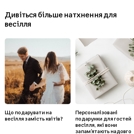
Дивіться більше натхнення для
весілля
Що подарувати на
Персоналізовані
весілля замість квітів?
подарунки для гостей
весілля, які вони
запам'ятають надовго