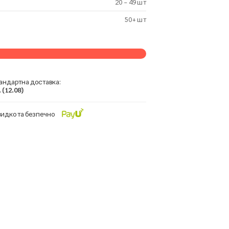
20 – 49 шт
50+ шт
андартна доставка:
 (12.08)
идко та безпечно