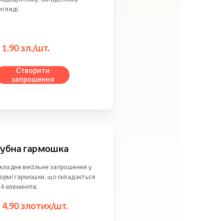
игляді.
з
1,90 зл./шт.
Створити
запрошення
Губна гармошка
кладне весільне запрошення у
ормі гармошки, що складається
 4 елементів.
з
4,90 злотих/шт.