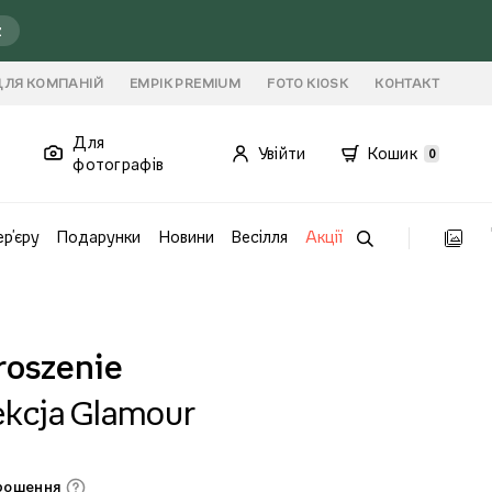
ź
ДЛЯ КОМПАНІЙ
EMPIK PREMIUM
FOTO KIOSK
КОНТАКТ
Для
Увійти
Кошик
0
фотографів
ер'єру
Подарунки
Новини
Весілля
Акції
roszenie
ekcja Glamour
прошення