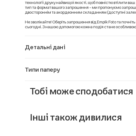
технології друку найвищої якості, щоб повністю втілити ва
тип та формат вашого запрошення – ми пропонуємо запрош
двостороннім та акордеонним складанням (доступні залеж
Не зволікайте! Оберіть запрошення від Empik Foto та почні
сьогодні. З нашою допомогою кожна подія стане особливою
Детальні дані
Типи паперу
Тобі може сподобатися
Інші також дивилися