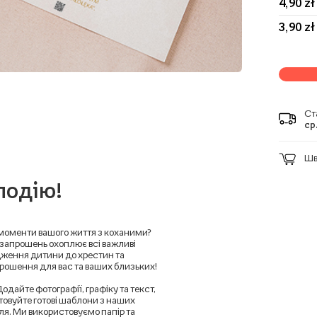
4,90 zł
3,90 zł
Ст
ср.
Шв
подію!
 моменти вашого життя з коханими?
 запрошень охоплює всі важливі
родження дитини до хрестин та
апрошення для вас та ваших близьких!
дайте фотографії, графіку та текст,
товуйте готові шаблони з наших
уля. Ми використовуємо папір та