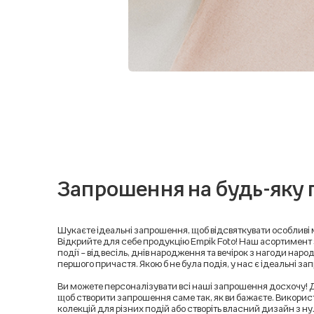
Запрошення на будь-яку 
Шукаєте ідеальні запрошення, щоб відсвяткувати особливі
Відкрийте для себе продукцію Empik Foto! Наш асортимент
події – від весіль, днів народження та вечірок з нагоди на
першого причастя. Якою б не була подія, у нас є ідеальні з
Ви можете персоналізувати всі наші запрошення досхочу! До
щоб створити запрошення саме так, як ви бажаєте. Викорис
колекцій для різних подій або створіть власний дизайн з н