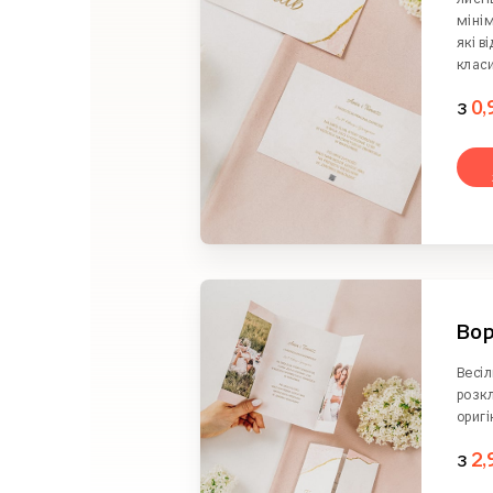
мінім
які в
клас
з
0,
Во
Весіл
розк
оригі
з
2,