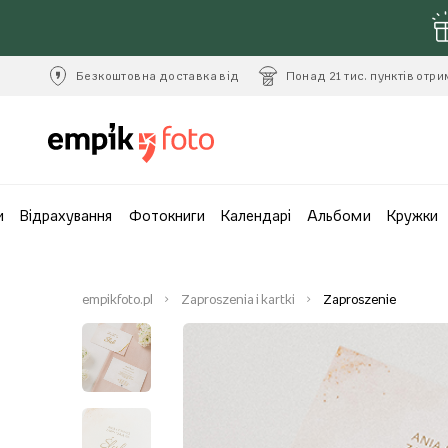
Безкоштовна доставка від
Понад 21 тис. пунктів отр
и
Відрахування
Фотокниги
Календарі
Альбоми
Кружки
empikfoto.pl
Zaproszenia i kartki
Zaproszenie