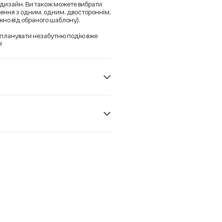
ш дизайн. Ви також можете вибрати
ення з одним, одним, двостороннім,
но від обраного шаблону).
ть планувати незабутню подію вже
!