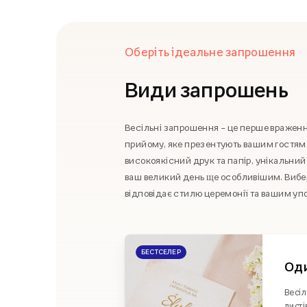
Оберіть ідеальне запрошення
Види запрошень
Весільні запрошення – це перше враження
прийому, яке презентують вашим гостям
високоякісний друк та папір, унікальни
ваш великий день ще особливішим. Вибе
відповідає стилю церемонії та вашим у
БЕСТСЕЛЕР
Од
Весіл
листі