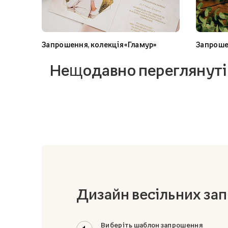
Запрошення, колекція «Гламур»
Запроше
Нещодавно переглянуті
Дизайн весільних за
Виберіть шаблон запрошення