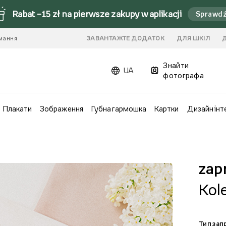
Rabat –15 zł na pierwsze zakupy w aplikacji
Sprawd
имання
ЗАВАНТАЖТЕ ДОДАТОК
ДЛЯ ШКІЛ
Знайти
UA
фотографа
Плакати
Зображення
Губна гармошка
Картки
Дизайн інт
zap
Kol
Тип за