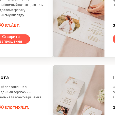
алістичний варіант для пар,
в
іддають перевагу
ичному вигляду.
90 зл./шт.
Створити
запрошення
рота
ьні запрошення з
С
ладними воротами –
ф
нальне та ефектне рішення.
з
90 злотих/шт.