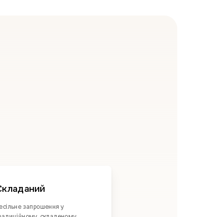
Складаний
есільне запрошення у
радиційному, складеному