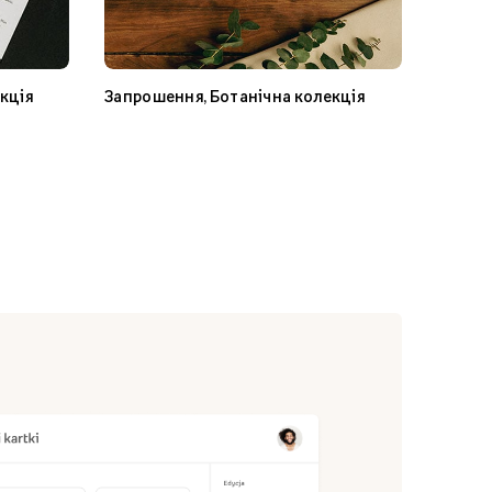
кція
Запрошення, Ботанічна колекція
Запрошення