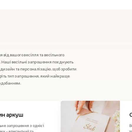
 від вашого весілля та весільного
. Наші весільні запрошення поєднують
й дизайн та персоналізацію, щоб зробити
ріть тип запрошення, який найкраще
подобанням.
ин аркуш
ьне запрошення з однієї
В
вки – елегантний та
т