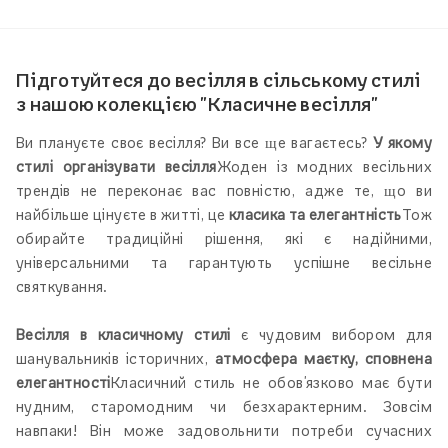
Підготуйтеся до весілля в сільському стилі
з нашою колекцією "Класичне весілля"
Ви плануєте своє весілля? Ви все ще вагаєтесь?
У якому
стилі організувати весілля
Жоден із модних весільних
трендів не переконає вас повністю, адже те, що ви
найбільше цінуєте в житті, це
класика та елегантність
Тож
обирайте традиційні рішення, які є надійними,
універсальними та гарантують успішне весільне
святкування.
Весілля в класичному стилі
є чудовим вибором для
шанувальників історичних,
атмосфера маєтку, сповнена
елегантності
Класичний стиль не обов'язково має бути
нудним, старомодним чи безхарактерним. Зовсім
навпаки! Він може задовольнити потреби сучасних