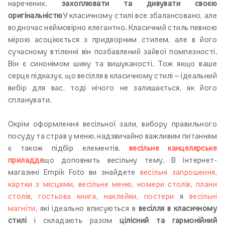
наречених,
захоплювати та дивувати своєю
оригінальністю
У класичному стилі все збалансовано, але
водночас неймовірно елегантно. Класичний стиль певною
мірою асоціюється з придворним стилем, але в його
сучасному втіленні він позбавлений зайвої помпезності.
Він є синонімом шику та вишуканості. Тож якщо ваше
серце підказує, що весілля в класичному стилі — ідеальний
вибір для вас, тоді нічого не залишається, як його
спланувати.
Окрім оформлення весільної зали, вибору правильного
посуду та страв у меню, надзвичайно важливим питанням
є також підбір елементів.
весільне канцелярське
приладдя
що доповнить весільну тему. В інтернет-
магазині Empik Foto ви знайдете
весільні запрошення
,
картки з місцями
,
весільне меню
,
номери столів
,
плани
столів
,
гостьова книга
,
наклейки
,
постери
я
весільні
магніти
, які ідеально вписуються в
весілля в класичному
стилі
і складають разом
цілісний та гармонійний