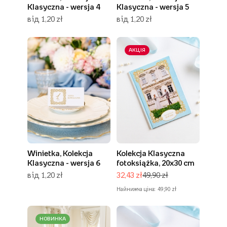
Klasyczna - wersja 4
Klasyczna - wersja 5
від 1,20 zł
від 1,20 zł
АКЦІЯ
Winietka, Kolekcja
Kolekcja Klasyczna
Klasyczna - wersja 6
fotoksiążka, 20x30 cm
від 1,20 zł
32,43 zł
49,90 zł
Найнижча ціна:
49,90 zł
НОВИНКА