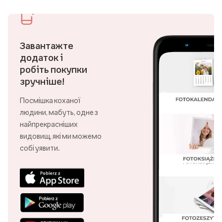
Завантажте
додаток і
робіть покупки
зручніше!
Посмішка коханої
людини, мабуть, одне з
найпрекрасніших
видовищ, які ми можемо
собі уявити.