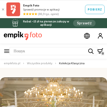
Rabat –15 zł na pierwsze zakupy w
Sprawdź
aplikacji
0
empikfoto.pl
Wszystkie produkty
Kolekcja Klasyczna