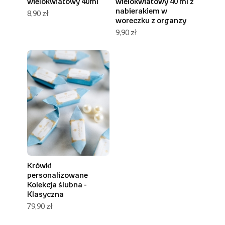
wielokwiatowy 40ml
wielokwiatowy 40 ml z
nabierakiem w
8,90 zł
woreczku z organzy
9,90 zł
Krówki
personalizowane
Kolekcja ślubna -
Klasyczna
79,90 zł