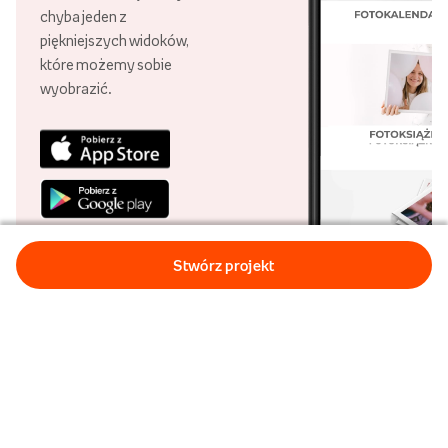
chyba jeden z
piękniejszych widoków,
które możemy sobie
wyobrazić.
O nas
Obsługa klienta