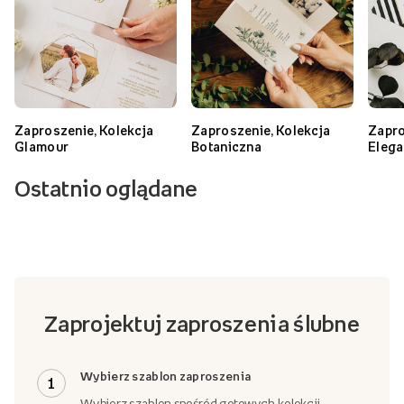
Zaproszenie, Kolekcja
Zaproszenie, Kolekcja
Zapro
Glamour
Botaniczna
Eleg
Ostatnio oglądane
Zaprojektuj zaproszenia ślubne
Wybierz szablon zaproszenia
1
Wybierz szablon spośród gotowych kolekcji