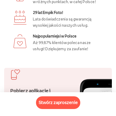
w różnych punktach, w całej Polsce!
29 lat Empik Foto!
Lata doświadczenia są gwarancją
wysokiej jakości naszych usług.
Najpopularniejsi w Polsce
Aż 99,87% klientów poleca nasze
usługi! Dziękujemy za zaufanie!
Pobierz aplikację i
kupuj wygodniej!
stwórz zaproszenie
Uśmiech bliskiej osoby to
chyba jeden z