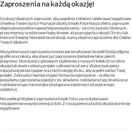
Zaproszenia na każdą okazję!
Szukasz idealnych zaproszeń, aby wspólnie z bliskimi celebrować wyjątkowe
chwile w Twoim życiu? Poznaj produkty Empik Foto! Nasza oferta zaproszeń
obejmuje wszystkie najważniejsze wydarzenia - od uroczystości ślubnych,
przez imprezy urodzinowe i baby shower, aż po przyjęcia z okazji Chrztu lub
Komunii Świętej. Niezależnie od okazji, mamy idealne zaproszenia dla Ciebie i
Twoich bliskich!
Wszystkie nasze zaproszenia możesz personalizować do woli! Dodaj zdjęcia,
grafiki oraz teksty, aby stworzyć zaproszenia dokładnie takie, jakich
pragniesz. Skorzystaj z gotowych szablonów z naszych kolekcji na różne
okazje lub stwórz własny projekt całkowicie od zera. Wykorzystujemy
najwyższej jakości papier oraz technologię druku, aby w pełni oddać Twój
projekt. Zdecyduj również o typie i formacie zaproszenia – w ofercie
posiadamy zaproszenia pojedyncze, składane, rozkładane typu brama oraz
rozkładane typu harmonijka (dostępne w zależności od wybranego
szablonu).
Nie zwlekaj! Wybierz zaproszenia Empik Foto i zacznij planować
niezapomniane wydarzenie już dziś. Z naszą pomocą każda okazja stanie się
wyjątkowa!