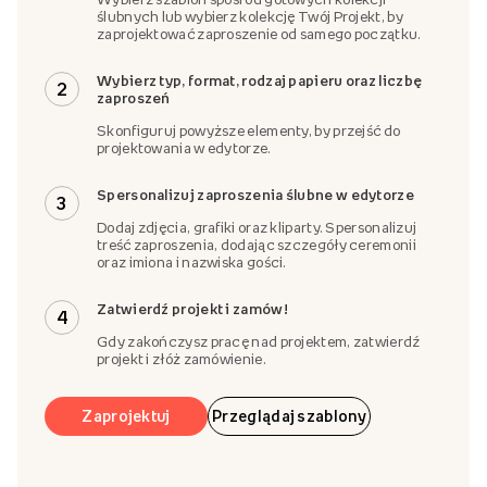
ślubnych lub wybierz kolekcję Twój Projekt, by
zaprojektować zaproszenie od samego początku.
Wybierz typ, format, rodzaj papieru oraz liczbę
2
zaproszeń
Skonfiguruj powyższe elementy, by przejść do
projektowania w edytorze.
Spersonalizuj zaproszenia ślubne w edytorze
3
Dodaj zdjęcia, grafiki oraz kliparty. Spersonalizuj
treść zaproszenia, dodając szczegóły ceremonii
oraz imiona i nazwiska gości.
Zatwierdź projekt i zamów!
4
Gdy zakończysz pracę nad projektem, zatwierdź
projekt i złóż zamówienie.
Zaprojektuj
Przeglądaj szablony