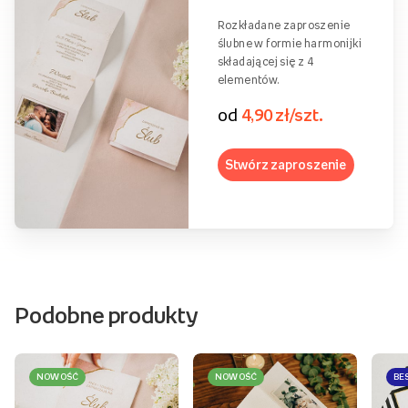
Rozkładane zaproszenie
ślubne w formie harmonijki
składającej się z 4
elementów.
od
4,90 zł/szt.
Stwórz zaproszenie
Podobne produkty
NOWOŚĆ
NOWOŚĆ
BE