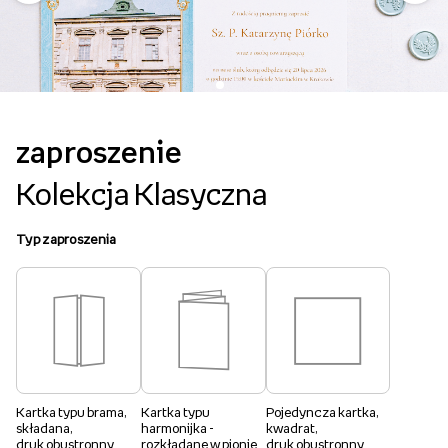
zaproszenie
Kolekcja Klasyczna
Typ zaproszenia
Kartka typu brama,
Kartka typu
Pojedyncza kartka,
składana,
harmonijka -
kwadrat,
druk obustronny
rozkładane w pionie
druk obustronny