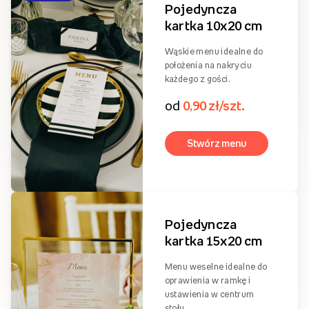
Rodzaje menu
Formaty menu weselnych
Do wyboru oferujemy dwa różne formaty menu weselnego: 10x20 i
15x20 cm, które możecie dowolnie personalizować, aby nadać
karcie dań ostatecznego wyglądu.
BESTSELLER
Pojedyncza
kartka 10x20 cm
Wąskie menu idealne do
położenia na nakryciu
każdego z gości.