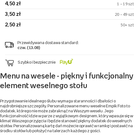
4,50 zł
1 – 19 szt
3,50 zł
20 – 49 szt
2,50 zł
50+ szt
Przewidywana dostawa standard:
czw. (13.08)
Szybko i bezpiecznie
Menu na wesele - piękny i funkcjonalny
element weselnego stołu
Przygotowanie idealnego ślubu wymaga staranności i dbałości o
najdrobniejsze szczegóły. Personalizowane menu weselne Empik Foto to
dodatek, którego nie może zabraknąć na Waszym weselu. Jego
funkcjonalność idzie w parze z wyjątkowym designem, który wpasuje się w
klimat Waszego przyjęcia i będzie stanowić piękny dodatek do weselnych
stołów. Personalizowaną kartę dań możecie oprawić w ramkę i postawić na
środku stołów lub położyć na talerzach każdego z gości.