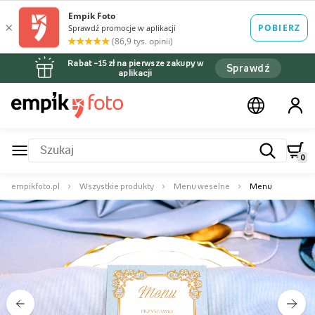
Rabat –15 zł na pierwsze zakupy w
Sprawdź
aplikacji
0
empikfoto.pl
Wszystkie produkty
Menu weselne
Menu