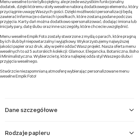
Menu weselne to nie tylko piękny, ale przede wszystkim funkcjonalny
dodatek, dzięki któremu stoły weselne nabiorą dodatkowego elementu, który
przyciągnie uwagę Waszych gości. Dzięki możliwości personalizacji będą
zawierać informacje o daniach i posiłkach, które zostaną podane podczas
przyjęcia. Karty dań można dodatkowo spersonalizować, dodając imiona lub
inicjały pary, datę ślubu oraz inne szczegóły, które chcecie uwzględnić.
Menu weselne Empik Foto zostały stworzone z myślą o parach, które pragną
by ich ślub był niepowtarzalny i wyjątkowy. Wykorzystujemy najwyższej
jakości papier oraz druk, aby w pełni oddać Wasz projekt. Nasza oferta menu
weselnych to aż 5 autorskich kolekcji: Glamour, Elegancka, Botaniczna, Boho
i Minimalistyczna. Wybierzcie tę, która najlepiej odda styl Waszego ślubu i
przyjęcia weselnego.
Stwórzcie niezapomnianą atmosferę wybierając personalizowane menu
weselne Empik Foto!
Dane szczegółowe
Rodzaje papieru