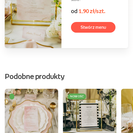
od
0,90 zł/szt.
Stwórz menu
Pojedyncza
kartka 15x20 cm
Menu weselne idealne do
oprawienia w ramkę i
ustawienia w centrum
stołu.
od
1,90 zł/szt.
Stwórz menu