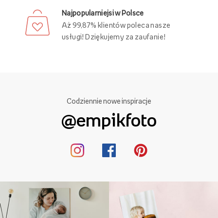
Darmowa dostawa
Złóż zamówienie za minimum 89 zł
i ciesz się darmową dostawą!
Ponad 21 000 punktów odbioru
Swoje zamówienie możesz odebrać
w różnych punktach, w całej Polsce!
29 lat Empik Foto!
Lata doświadczenia są gwarancją
wysokiej jakości naszych usług.
Najpopularniejsi w Polsce
Aż 99,87% klientów poleca nasze
usługi! Dziękujemy za zaufanie!