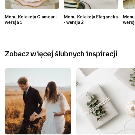
Podobne produkty
NOWOŚĆ
Menu, Kolekcja Glamour -
Menu, Kolekcja Elegancka
Menu,
wersja 1
- wersja 2
wersj