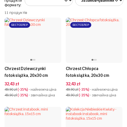
продукти
формату:
11
продуктів
БЕСТСЕЛЕР
БЕСТСЕЛЕР
Chrzest Dziewczynki
Chrzest Chłopca
fotoksiążka, 20x30 cm
fotoksiążka, 20x30 cm
32,43 zł
32,43 zł
49,90 zł
-35%
- найнижча ціна
49,90 zł
-35%
- найнижча ціна
49,90 zł
-35%
- звичайна ціна
49,90 zł
-35%
- звичайна ціна