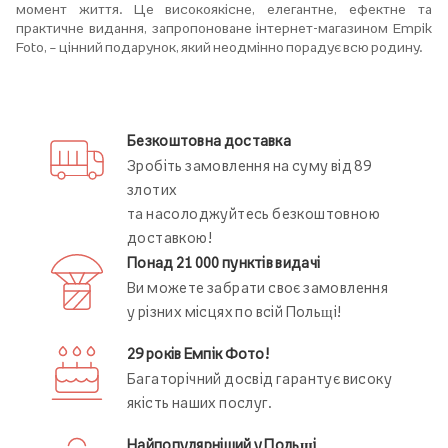
момент життя. Це високоякісне, елегантне, ефектне та
практичне видання, запропоноване інтернет-магазином Empik
Foto, – цінний подарунок, який неодмінно порадує всю родину.
Безкоштовна доставка
Зробіть замовлення на суму від 89
злотих
та насолоджуйтесь безкоштовною
доставкою!
Понад 21 000 пунктів видачі
Ви можете забрати своє замовлення
у різних місцях по всій Польщі!
29 років Емпік Фото!
Багаторічний досвід гарантує високу
якість наших послуг.
Найпопулярніший у Польщі