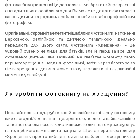
фотоальбом хрещення
Це дозволяє вам зібрати найпрекрасніші
спогади з цього особливого дня. Ви можете додати фотографії
вашої дитини та родини, зроблені особисто або професійним
фотографом.
Оригінальні, скромні та елегантні шаблони
Фотокниги, натхненні
церковною, релігійною та дитячою тематикою, ідеально
передають дух цього свята. Фотокнига «Хрещення» – це
чудовий сувенір не лише для батьків, але й, перш за все, для
охрещеної дитини, яка зазвичай не пам’ятає моменту свого
першого хрещення. Завдяки фотокнизі, навіть через багато років
після хрещення, дитина може знову пережити ці надзвичайні
моменти у своїй уяві.
Як зробити фотокнигу на хрещення?
Не вагайтеся та подаруйте своїй коханій малечі гарну фотокнигу
вже сьогодні. Хрещення – це, зрештою, перше та найважливіше
таїнство і основа всього християнського життя, тому заслуговує
на те, щоб його пам’ятали та шанували. Щоб створити фотокнигу
«Хрещення», просто виберіть один із шаблонів, доступних на