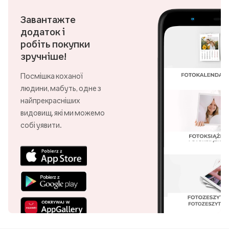
Завантажте
додаток і
робіть покупки
зручніше!
Посмішка коханої
людини, мабуть, одне з
найпрекрасніших
видовищ, які ми можемо
собі уявити.