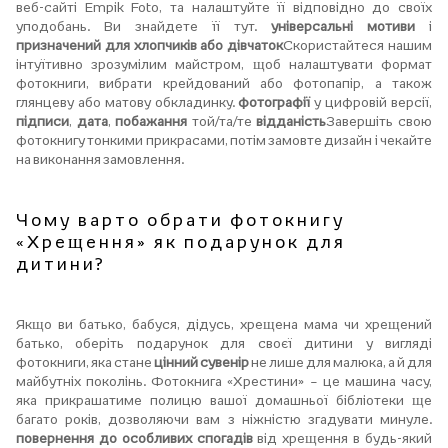
веб-сайті Empik Foto, та налаштуйте її відповідно до своїх
уподобань. Ви знайдете її тут.
універсальні мотиви
і
призначений для хлопчиків або дівчаток
Скористайтеся нашим
інтуїтивно зрозумілим майстром, щоб налаштувати формат
фотокниги, вибрати крейдований або фотопапір, а також
глянцеву або матову обкладинку.
фотографії
у цифровій версії,
підписи
,
дата
,
побажання
той/та/те
відданість
Завершіть свою
фотокнигу тонкими прикрасами, потім замовте дизайн і чекайте
на виконання замовлення.
Чому варто обрати фотокнигу
«Хрещення» як подарунок для
дитини?
Якщо ви батько, бабуся, дідусь, хрещена мама чи хрещений
батько, оберіть подарунок для своєї дитини у вигляді
фотокниги, яка стане
цінний сувенір
не лише для малюка, а й для
майбутніх поколінь. Фотокнига «Хрестини» – це машина часу,
яка прикрашатиме полицю вашої домашньої бібліотеки ще
багато років, дозволяючи вам з ніжністю згадувати минуле.
повернення до особливих спогадів
від хрещення в будь-який