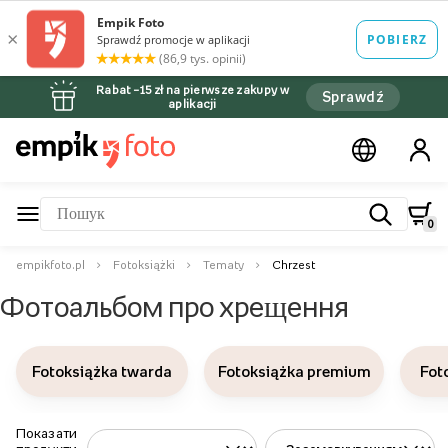
Rabat –15 zł na pierwsze zakupy w
Sprawdź
aplikacji
0
empikfoto.pl
Fotoksiążki
Tematy
Chrzest
Фотоальбом про хрещення
Fotoksiążka twarda
Fotoksiążka premium
Fot
Показати