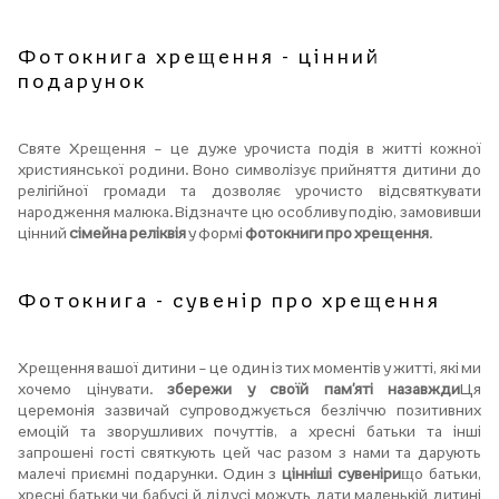
Фотокнига хрещення - цінний
подарунок
Святе Хрещення – це дуже урочиста подія в житті кожної
християнської родини. Воно символізує прийняття дитини до
релігійної громади та дозволяє урочисто відсвяткувати
народження малюка. Відзначте цю особливу подію, замовивши
цінний
сімейна реліквія
у формі
фотокниги про хрещення
.
Фотокнига - сувенір про хрещення
Хрещення вашої дитини – це один із тих моментів у житті, які ми
хочемо цінувати.
збережи у своїй пам'яті назавжди
Ця
церемонія зазвичай супроводжується безліччю позитивних
емоцій та зворушливих почуттів, а хресні батьки та інші
запрошені гості святкують цей час разом з нами та дарують
малечі приємні подарунки. Один з
цінніші сувеніри
що батьки,
хресні батьки чи бабусі й дідусі можуть дати маленькій дитині