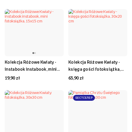
Kolekcja Różowe Kwiaty -
Kolekcja Różowe Kwiaty -
instabook instabook, mini
księga gości fotoksiążka,
fotoksiążka, 15x15 cm
30x20 cm
19,90 zł
65,90 zł
БЕСТСЕЛЕР