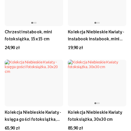
Chrzest instabook, mini
Kolekcja Niebieskie Kwiaty -
fotoksiążka, 15x15 cm
instabook instabook, mini
fotoksiążka, 15x15 cm
24,90 zł
19,90 zł
Kolekcja Niebieskie Kwiaty -
Kolekcja Niebieskie Kwiaty
księga gości fotoksiążka,
fotoksiążka, 30x30 cm
30x20 cm
65,90 zł
85,90 zł