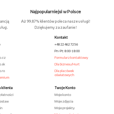
Najpopularniejsi w Polsce
Aż 99,87% klientów poleca nasze usługi!
rancją
Dziękujemy za zaufanie!
sług.
Kontakt
e
+48 22 462 72 56
Pn-Pt: 8:00-18:00
o.cz
Formularz kontaktowy
o.sk
Dla biznesu/Hurt
o.ro
Dla placówek
oświatowych
remium
 klienta
Twoje Konto
płatności
Moje konto
dostaw
Moje zdjęcia
in
Moje projekty