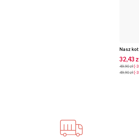
32,43 z
49,90 zł
-
49,90 zł
-