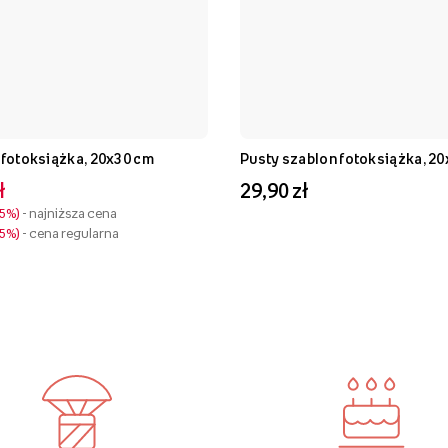
Nasz kot fotoksiążka, 20x30 cm
Pusty szablon fotoksiążka, 2
ł
29,90 zł
35%
- najniższa cena
35%
- cena regularna