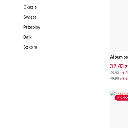
Okazje
Święta
Przepisy
Bajki
Szkoła
Album ps
32,43 z
49,90 zł
-
49,90 zł
-
PROMO