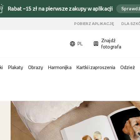
Rabat –15 zł na pierwsze zakupy w aplikacji
Sprawd
u
POBIERZ APLIKACJĘ
DLA SZK
Znajdź
PL
fotografa
ki
Plakaty
Obrazy
Harmonijka
Kartki i zaproszenia
Odzież