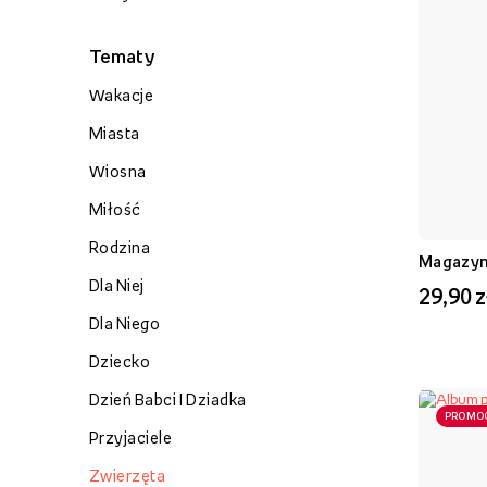
Tematy
Wakacje
Miasta
Wiosna
Miłość
Rodzina
Magazyn 
Dla Niej
29,90 z
Dla Niego
Dziecko
Dzień Babci I Dziadka
PROMO
Przyjaciele
Zwierzęta