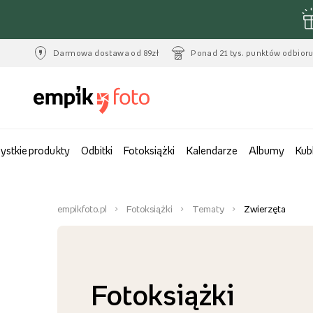
Darmowa dostawa od 89zł
Ponad 21 tys. punktów odbior
ystkie produkty
Odbitki
Fotoksiążki
Kalendarze
Albumy
Kub
empikfoto.pl
Fotoksiążki
Tematy
Zwierzęta
Fotoksiążki