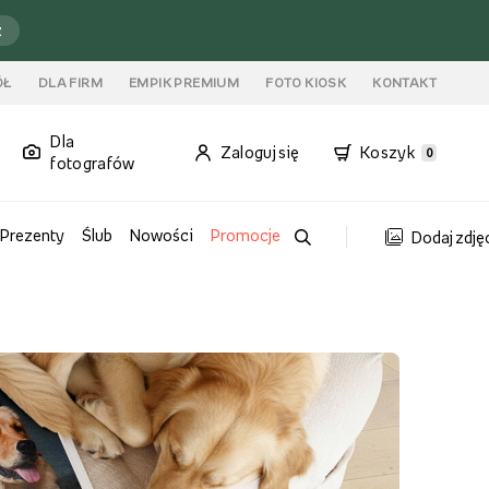
ź
ÓŁ
DLA FIRM
EMPIK PREMIUM
FOTO KIOSK
KONTAKT
Dla
Zaloguj się
Koszyk
0
fotografów
Prezenty
Ślub
Nowości
Promocje
Dodaj zdję