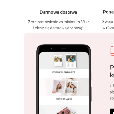
Ponad
Darmowa dostawa
Swoje
Złóż zamówienie za minimum 89 zł
w różn
i ciesz się darmową dostawą!
P
k
Uś
pi
so