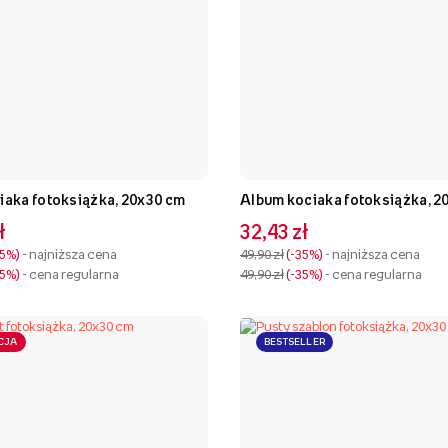
iaka fotoksiążka, 20x30 cm
Album kociaka fotoksiążka, 2
ł
32,43 zł
35%
- najniższa cena
49,90 zł
-35%
- najniższa cena
35%
- cena regularna
49,90 zł
-35%
- cena regularna
CJA
BESTSELLER