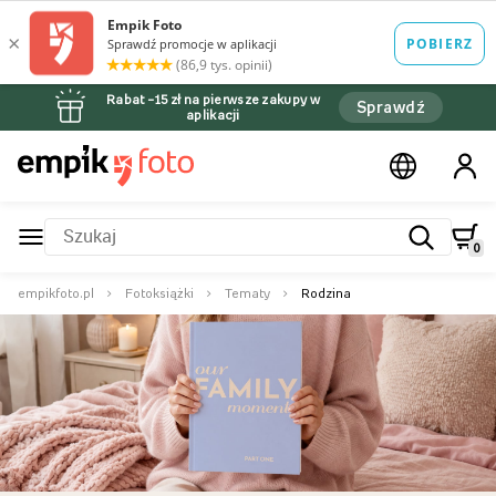
Rabat –15 zł na pierwsze zakupy w
Sprawdź
aplikacji
0
empikfoto.pl
Fotoksiążki
Tematy
Rodzina