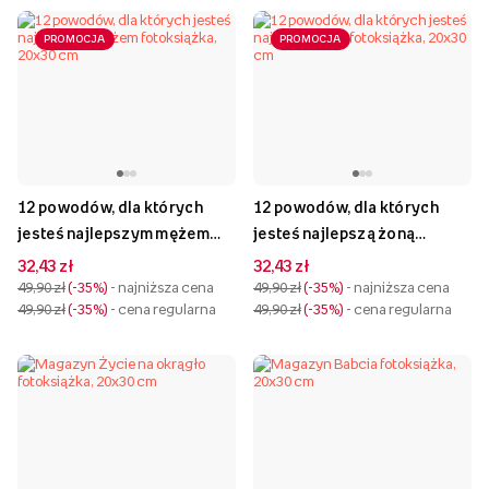
PROMOCJA
PROMOCJA
12 powodów, dla których
12 powodów, dla których
jesteś najlepszym mężem
jesteś najlepszą żoną
fotoksiążka, 20x30 cm
fotoksiążka, 20x30 cm
32,43 zł
32,43 zł
49,90 zł
-35%
- najniższa cena
49,90 zł
-35%
- najniższa cena
49,90 zł
-35%
- cena regularna
49,90 zł
-35%
- cena regularna