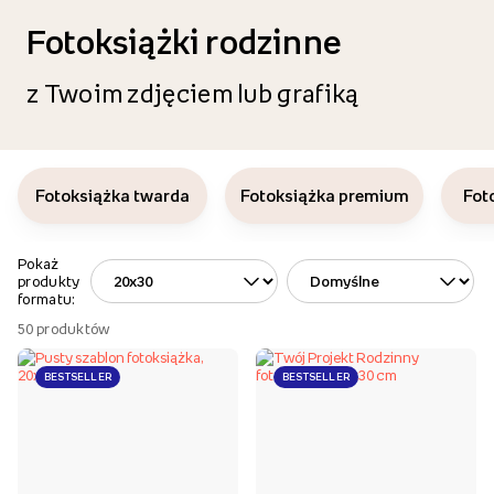
Fotoksiążki rodzinne
z Twoim zdjęciem lub grafiką
Fotoksiążka twarda
Fotoksiążka premium
Fot
Pokaż
produkty
formatu:
50
produktów
BESTSELLER
BESTSELLER