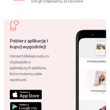
usługi! Dziękujemy za zaufanie!
Pobierz aplikację i
kupuj wygodniej!
Uśmiech bliskiej osoby to
chyba jeden z
piękniejszych widoków,
które możemy sobie
wyobrazić.