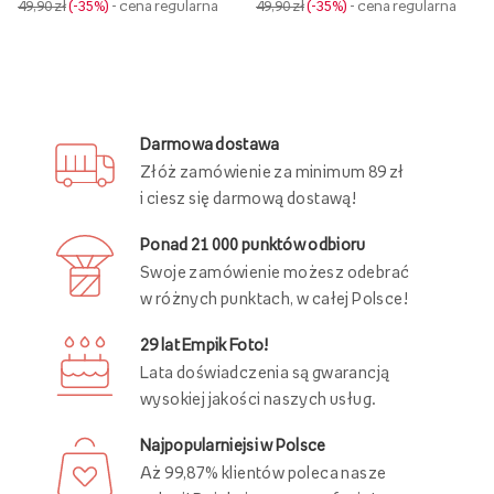
49,90 zł
-35%
- cena regularna
49,90 zł
-35%
- cena regularna
Darmowa dostawa
Złóż zamówienie za minimum 89 zł
i ciesz się darmową dostawą!
Ponad 21 000 punktów odbioru
Swoje zamówienie możesz odebrać
w różnych punktach, w całej Polsce!
29 lat Empik Foto!
Lata doświadczenia są gwarancją
wysokiej jakości naszych usług.
Najpopularniejsi w Polsce
Aż 99,87% klientów poleca nasze