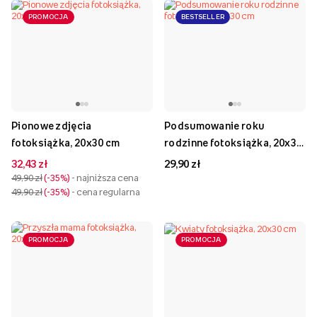
PROMOCJA
BESTSELLER
Pionowe zdjęcia
Podsumowanie roku
fotoksiążka, 20x30 cm
rodzinne fotoksiążka, 20x30
cm
32,43 zł
29,90 zł
49,90 zł
-35%
- najniższa cena
49,90 zł
-35%
- cena regularna
PROMOCJA
PROMOCJA