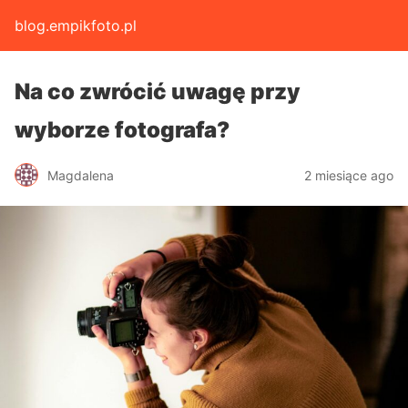
blog.empikfoto.pl
Na co zwrócić uwagę przy
wyborze fotografa?
Magdalena
2 miesiące ago