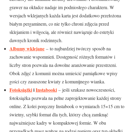
grawer na okładce nadaje im podniosłego charakteru. W
wersjach wklejanych każda karta jest dodatkowo przełożona
białym pergaminem, co nie tylko chroni zdjęcia przed
sklejaniem i wilgocią, ale również nawiązuje do estetyki
dawnych kronik rodzinnych.
Albumy wklejane
–
to najbardziej twórczy sposób na
zachowanie wspomnień. Dostępność różnych formatów i
liczby stron pozwala na dowolne aranżowanie przestrzeni.
Obok zdjęć z komunii można umieścić pamiątkowe wpisy
gości czy zasuszone kwiaty z komunijnego wianka.
Fotoksiążki
i
Instabooki
– jeśli szukasz nowoczesności,
fotoksiążka pozwala na pełne zaprojektowanie każdej strony
online. Z kolei poręczny Instabook o wymiarach 15×15 cm to
świetny, szybki format dla tych, którzy chcą zamknąć
najważniejsze kadry w kompaktowej formie. W obu
przypadkach masz wpływ na rodzaj papieru oraz typ okładki.