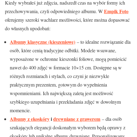
Kiedy wybrałeś już zdjęcia, nadszedł czas na wybór formy ich
Empik Foto
przechowywania, czyli odpowiedniego albumu. W
oferujemy szeroki wachlarz możliwości, które można dopasować
do własnych upodobań:
Albumy klasyczne (kieszeniowe)
– to idealne rozwiązanie dla
osób, które cenią tradycyjne odbitki. Modele wsuwane,
wyposażone w ochronne kieszonki foliowe, mogą pomieścić
nawet do 400 zdjęć w formacie 10×15 cm. Dostępne są w
różnych rozmiarach i stylach, co czyni je niezwykle
praktycznym prezentem, gotowym do wypełnienia
wspomnieniami. Ich największą zaletą jest możliwość
szybkiego uzupełniania i przekładania zdjęć w dowolnym
momencie.
Albumy z ekoskóry
i
drewniane z grawerem
– dla osób
szukających elegancji doskonałym wyborem będą oprawy z
ekoskóry lub unikalne albumy drewniane. Personalizowany