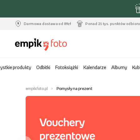
Darmowa dostawa od 89zł
Ponad 21 tys. punktów odbior
ystkie produkty
Odbitki
Fotoksiążki
Kalendarze
Albumy
Kub
empikfoto.pl
Pomysły na prezent