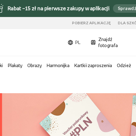
Rabat –15 zł na pierwsze zakupy w aplikacji
Sprawd
u
POBIERZ APLIKACJĘ
DLA SZK
Znajdź
PL
fotografa
ki
Plakaty
Obrazy
Harmonijka
Kartki i zaproszenia
Odzież