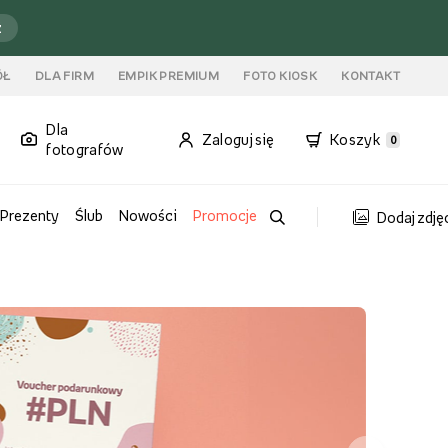
ź
ÓŁ
DLA FIRM
EMPIK PREMIUM
FOTO KIOSK
KONTAKT
Dla
Zaloguj się
Koszyk
0
fotografów
Prezenty
Ślub
Nowości
Promocje
Dodaj zdję