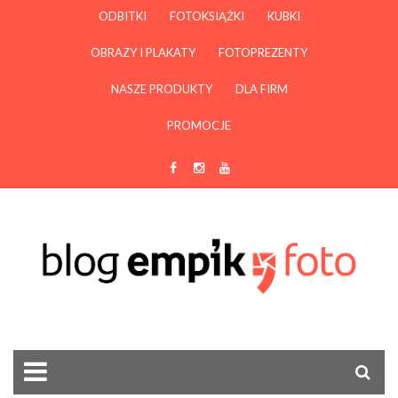
ODBITKI
FOTOKSIĄŻKI
KUBKI
OBRAZY I PLAKATY
FOTOPREZENTY
NASZE PRODUKTY
DLA FIRM
PROMOCJE