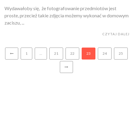
Wydawałoby się, że fotografowanie przedmiotów jest
proste, przecież takie zdjęcia możemy wykonać w domowym
zaciszu, ...
CZYTAJ DALEJ
1
…
21
22
23
24
25