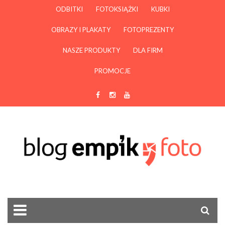
ODBITKI
FOTOKSIĄŻKI
KUBKI
OBRAZY I PLAKATY
FOTOPREZENTY
NASZE PRODUKTY
DLA FIRM
PROMOCJE