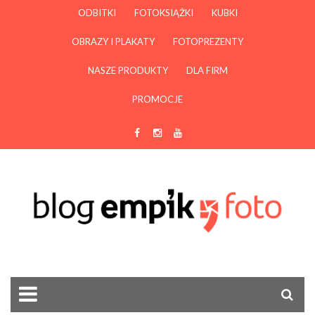
ODBITKI
FOTOKSIĄŻKI
KUBKI
OBRAZY I PLAKATY
FOTOPREZENTY
NASZE PRODUKTY
DLA FIRM
PROMOCJE