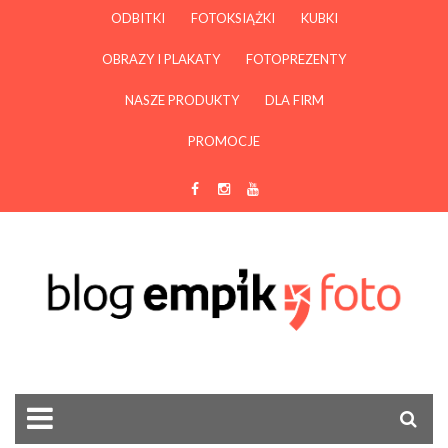
ODBITKI
FOTOKSIĄŻKI
KUBKI
OBRAZY I PLAKATY
FOTOPREZENTY
NASZE PRODUKTY
DLA FIRM
PROMOCJE