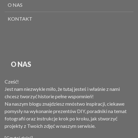
O NAS
KONTAKT
O NAS
Cześć!
Jest nam niezwykle miło, że tutaj jesteś i właśnie z nami
chcesz tworzyć historie pełne wspomnień!
Na naszym blogu znajdziesz mnóstwo inspiracji, ciekawe
pomysły na wykonanie prezentów DIY, poradniki na temat
fotografii oraz instrukcje krok po kroku, jak stworzyć
projekty z Twoich zdjęć w naszym serwisie.
[Czytaj dalej]