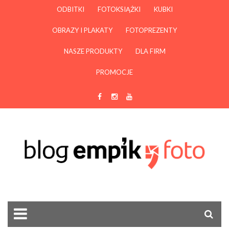
ODBITKI
FOTOKSIĄŻKI
KUBKI
OBRAZY I PLAKATY
FOTOPREZENTY
NASZE PRODUKTY
DLA FIRM
PROMOCJE