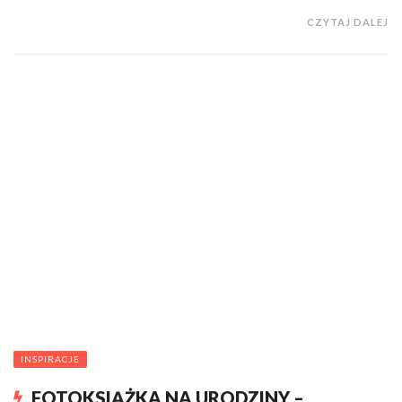
CZYTAJ DALEJ
INSPIRACJE
FOTOKSIĄŻKA NA URODZINY –