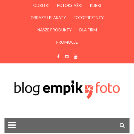
ODBITKI
FOTOKSIĄŻKI
KUBKI
OBRAZY I PLAKATY
FOTOPREZENTY
NASZE PRODUKTY
DLA FIRM
PROMOCJE